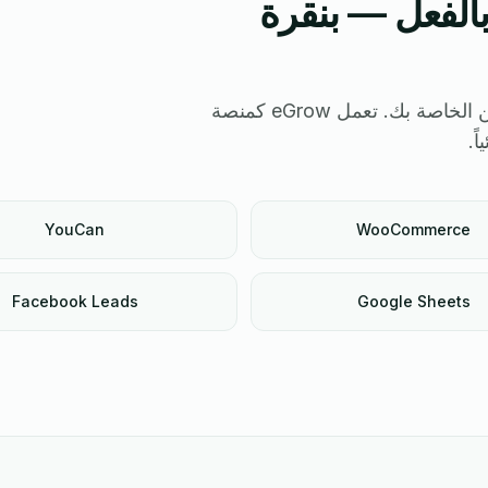
بالفعل — بنقرة
حافظ على متجرك وحساباتك الإعلانية وشركات الشحن الخاصة بك. تعمل eGrow كمنصة
ً.
YouCan
WooCommerce
Facebook Leads
Google Sheets