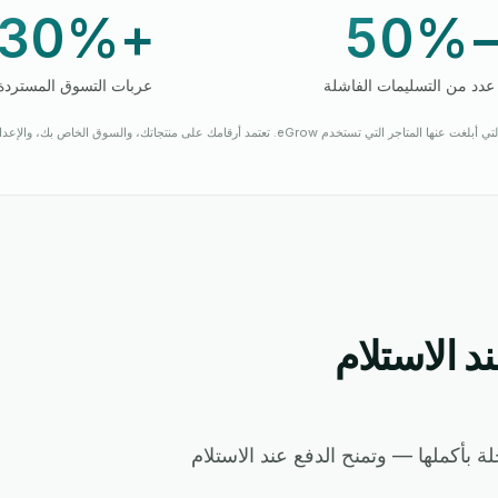
+30%
−50
عدد من التسليمات الفاشلة
عربات التسوق المستردة
 التي تستخدم eGrow. تعتمد أرقامك على منتجاتك، والسوق الخاص بك، والإعدادات التي اخترتها.
د الاستلام
 عملائك، فإن eGrow تتولى الرحلة بأكملها — وتمنح الدفع عند الاستلام