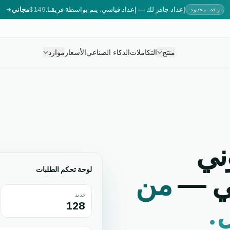
إعداد جاهز لك — إعداد قياسي، يتم بواسطة فريقنا.
$149
مجاني
وقت محدود
منتج
التكاملات
الذكاء الصناعي
الأسعار
موارد
ني
لوحة تحكم الطلبات
لي —
من
جديد
.
128