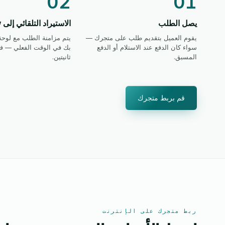
02
01
يصل الطلب
الاستيراد التلقائي إلى eGrow
يقوم العميل بتقديم طلب على متجرك —
يتم مزامنة الطلب مع لوحة
سواء كان الدفع عند الاستلام أو الدفع
بك في الوقت الفعلي — ف
المسبق.
ثانيتين.
قم بربط متجرك
ربط متجرك على الإنترنت