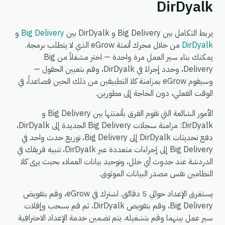
DirDyalk
يربط التكامل بين Big Delivery و DirDyalk بين
Big Delivery
و
DirDyalk
من خلال محرك أتمتة eGrow الذي لا يتطلب برمجة.
يمكنك بناء سير العمل مرة واحدة — اختر مشغلاً من Big
Delivery، وحدد إجراءً في DirDyalk، وقم بتعيين الحقول —
وسيقوم eGrow بمزامنة كلا التطبيقين من ذلك الحين فصاعداً، في
الوقت الفعلي، دون الحاجة إلى مطورين.
الأمور الشائعة التي تقوم الفرق بأتمتتها بين Big Delivery و
DirDyalk: مزامنة سجلات Big Delivery الجديدة إلى DirDyalk،
دفع تحديثات DirDyalk إلى Big Delivery، توزيع حدث واحد في
Big Delivery إلى إجراءات متعددة عبر DirDyalk، تنبيه فريقك في
الدردشة عند حدوث أي خلل، وتوحيد بيانات العملاء بحيث يرى كلا
النظامين نفس مصدر البيانات الموثوق.
يستغرق الإعداد حوالي 5 دقائق. اشترك في eGrow، وقم بتفويض
Big Delivery، وقم بتفويض DirDyalk، ثم قم بسحب وإفلات
سير عمل بينهما وقم بتشغيله. يتم تضمين خدمة الإعداد الاحترافية