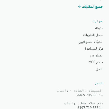
جميع المقارنات ←
موارد
مدونة
سجل التغييرات
الشركاء التسويقيين
مركز المساعدة
المطورون
خادم MCP
اتصل
اتصل
المبيعات والعامة · واتساب
+1 555 706 4469
دعم عملاء نشط · واتساب
+1 555 719 6197