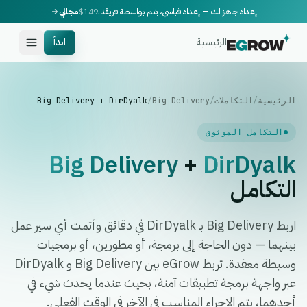
إعداد جاهز لك — إعداد قياسي، يتم بواسطة فريقنا.
$149
مجاني
الرئيسية
ابدأ
الرئيسية
/
التكاملات
/
Big Delivery
/
Big Delivery + DirDyalk
التكامل الموثوق
Big Delivery
+
DirDyalk
التكامل
اربط Big Delivery بـ DirDyalk في دقائق وأتمت أي سير عمل
بينهما — دون الحاجة إلى برمجة، أو مطورين، أو برمجيات
وسيطة معقدة. تربط eGrow بين Big Delivery و DirDyalk
عبر واجهة برمجة تطبيقات آمنة، بحيث عندما يحدث شيء في
أحدهما، يتم الإجراء المناسب في الآخر في الوقت الفعلي.