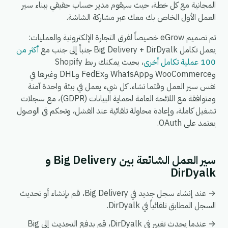
المجانية مع كل خطة، حيث سيقوم مدير حساب حقيقي ببناء سير
العمل الأول الخاص بك معك عبر مشاركة الشاشة.
تم تصميم eGrow خصيصاً لفرق التجارة الإلكترونية والعمليات:
يعمل تكامل Big Delivery + DirDyalk جنباً إلى جنب مع
أكثر من
100 عملية تكامل أخرى
، بحيث يمكنك ربط Shopify
وWooCommerce وWhatsApp وFedEx وDHL وغيرها في
نفس سير العمل وقتما تشاء. كل شيء يعمل في بيئة واحدة آمنة
ومتوافقة مع اللائحة العامة لحماية البيانات (GDPR)، مع سجلات
تشغيل كاملة، وإعادة محاولة تلقائية عند الفشل، وتحكم في الوصول
يعتمد على OAuth.
سير العمل الشائعة بين Big Delivery و
DirDyalk
→ عند إنشاء سجل جديد في Big Delivery، قم بإنشاء أو تحديث
السجل المطابق تلقائياً في DirDyalk.
→ عندما يحدث تغيير في DirDyalk، قم بدفع التحديث إلى Big