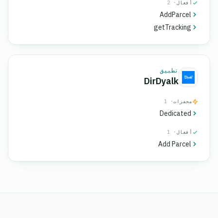
أفعال
· 2
AddParcel
getTracking
تطبيق
DirDyalk
محفزات
· 1
Dedicated
أفعال
· 1
Add Parcel