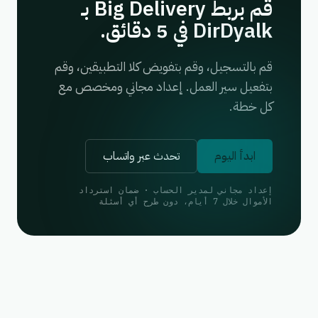
قم بربط Big Delivery بـ
DirDyalk في 5 دقائق.
قم بالتسجيل، وقم بتفويض كلا التطبيقين، وقم
بتفعيل سير العمل. إعداد مجاني ومخصص مع
كل خطة.
ابدأ اليوم
تحدث عبر واتساب
إعداد مجاني لمدير الحساب · ضمان استرداد
الأموال خلال 7 أيام، دون طرح أي أسئلة