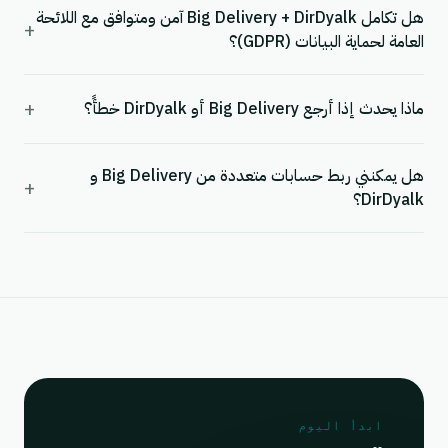
هل تكامل Big Delivery + DirDyalk آمن ومتوافق مع اللائحة
+
العامة لحماية البيانات (GDPR)؟
+
ماذا يحدث إذا أرجع Big Delivery أو DirDyalk خطأً؟
هل يمكنني ربط حسابات متعددة من Big Delivery و
+
DirDyalk؟
ابدأ اليوم