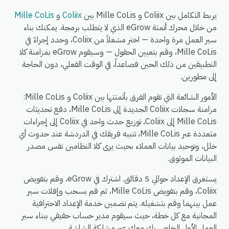
يربط التكامل بين Coliix و Mille CoLis بين
Coliix
و
Mille CoLis
من خلال محرك أتمتة eGrow الذي لا يتطلب برمجة. يمكنك بناء
سير العمل مرة واحدة — اختر مشغلاً من Coliix، وحدد إجراءً في
Mille CoLis، وقم بتعيين الحقول — وسيقوم eGrow بمزامنة كلا
التطبيقين من ذلك الحين فصاعداً، في الوقت الفعلي، دون الحاجة
إلى مطورين.
الأمور الشائعة التي تقوم الفرق بأتمتتها بين Coliix و Mille CoLis:
مزامنة سجلات Coliix الجديدة إلى Mille CoLis، دفع تحديثات
Mille CoLis إلى Coliix، توزيع حدث واحد في Coliix إلى إجراءات
متعددة عبر Mille CoLis، تنبيه فريقك في الدردشة عند حدوث أي
خلل، وتوحيد بيانات العملاء بحيث يرى كلا النظامين نفس مصدر
البيانات الموثوق.
يستغرق الإعداد حوالي 5 دقائق. اشترك في eGrow، وقم بتفويض
Coliix، وقم بتفويض Mille CoLis، ثم قم بسحب وإفلات سير
عمل بينهما وقم بتشغيله. يتم تضمين خدمة الإعداد الاحترافية
المجانية مع كل خطة، حيث سيقوم مدير حساب حقيقي ببناء سير
العمل الأول الخاص بك معك عبر مشاركة الشاشة.