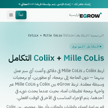
إعداد جاهز لك — إعداد قياسي، يتم بواسطة فريقنا.
$149
مجاني
الرئيسية
ابدأ
الرئيسية
/
التكاملات
/
Coliix
/
Coliix + Mille CoLis
التكامل الموثوق
Mille CoLis
+
Coliix
التكامل
اربط Coliix بـ Mille CoLis في دقائق وأتمت أي سير عمل
بينهما — دون الحاجة إلى برمجة، أو مطورين، أو برمجيات
وسيطة معقدة. تربط eGrow بين Coliix و Mille CoLis عبر
واجهة برمجة تطبيقات آمنة، بحيث عندما يحدث شيء في
أحدهما، يتم الإجراء المناسب في الآخر في الوقت الفعلي.
قم بمزامنة العملاء والطلبات والحالات وأي حقل مخصص بين Coliix