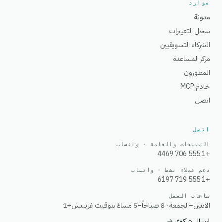
موارد
مدونة
سجل التغييرات
الشركاء التسويقيين
مركز المساعدة
المطورون
خادم MCP
اتصل
اتصل
المبيعات والعامة · واتساب
+1 555 706 4469
دعم عملاء نشط · واتساب
+1 555 719 6197
ساعات العمل
الاثنين–الجمعة · 8 صباحاً–5 مساءً بتوقيت غرينتش+1
إرسال شكوى
→