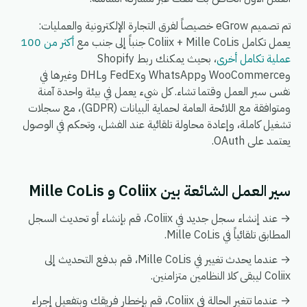
تم تصميم eGrow خصيصاً لفرق التجارة الإلكترونية والعمليات:
يعمل تكامل Coliix + Mille CoLis جنباً إلى جنب مع
أكثر من 100
عملية تكامل أخرى
، بحيث يمكنك ربط Shopify
وWooCommerce وWhatsApp وFedEx وDHL وغيرها في
نفس سير العمل وقتما تشاء. كل شيء يعمل في بيئة واحدة آمنة
ومتوافقة مع اللائحة العامة لحماية البيانات (GDPR)، مع سجلات
تشغيل كاملة، وإعادة محاولة تلقائية عند الفشل، وتحكم في الوصول
يعتمد على OAuth.
سير العمل الشائعة بين Coliix و Mille CoLis
→ عند إنشاء سجل جديد في Coliix، قم بإنشاء أو تحديث السجل
المطابق تلقائياً في Mille CoLis.
→ عندما يحدث تغيير في Mille CoLis، قم بدفع التحديث إلى
Coliix ليبقى كلا النظامين متزامنين.
→ عندما تتغير الحالة في Coliix، قم بإخطار فريقك وبتفعيل إجراء