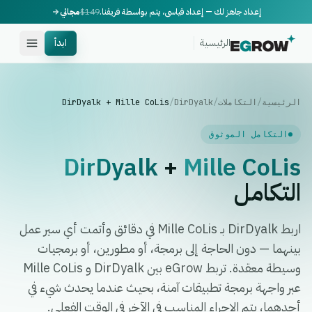
إعداد جاهز لك — إعداد قياسي، يتم بواسطة فريقنا.
$149
مجاني
الرئيسية
ابدأ
الرئيسية
/
التكاملات
/
DirDyalk
/
DirDyalk + Mille CoLis
التكامل الموثوق
DirDyalk
+
Mille CoLis
التكامل
اربط DirDyalk بـ Mille CoLis في دقائق وأتمت أي سير عمل
بينهما — دون الحاجة إلى برمجة، أو مطورين، أو برمجيات
وسيطة معقدة. تربط eGrow بين DirDyalk و Mille CoLis
عبر واجهة برمجة تطبيقات آمنة، بحيث عندما يحدث شيء في
أحدهما، يتم الإجراء المناسب في الآخر في الوقت الفعلي.