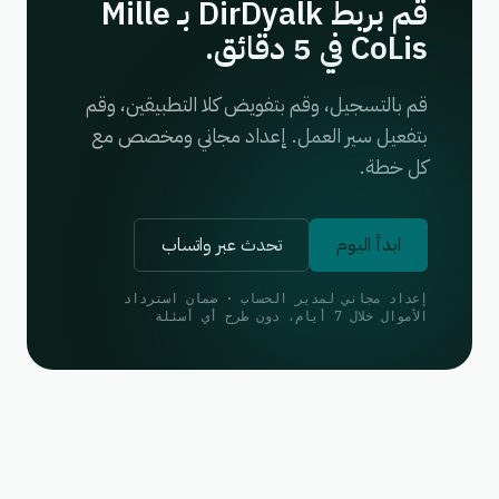
قم بربط DirDyalk بـ Mille
CoLis في 5 دقائق.
قم بالتسجيل، وقم بتفويض كلا التطبيقين، وقم
بتفعيل سير العمل. إعداد مجاني ومخصص مع
كل خطة.
ابدأ اليوم
تحدث عبر واتساب
إعداد مجاني لمدير الحساب · ضمان استرداد
الأموال خلال 7 أيام، دون طرح أي أسئلة