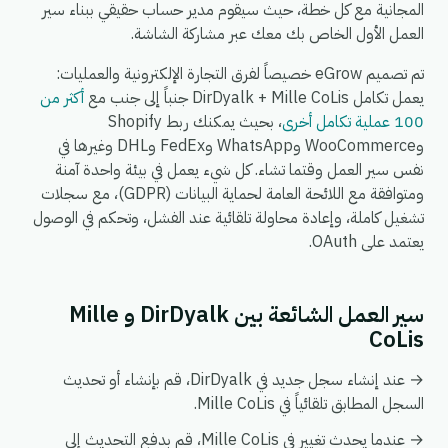
المجانية مع كل خطة، حيث سيقوم مدير حساب حقيقي ببناء سير
العمل الأول الخاص بك معك عبر مشاركة الشاشة.
تم تصميم eGrow خصيصاً لفرق التجارة الإلكترونية والعمليات:
يعمل تكامل DirDyalk + Mille CoLis جنباً إلى جنب مع
أكثر من
100 عملية تكامل أخرى
، بحيث يمكنك ربط Shopify
وWooCommerce وWhatsApp وFedEx وDHL وغيرها في
نفس سير العمل وقتما تشاء. كل شيء يعمل في بيئة واحدة آمنة
ومتوافقة مع اللائحة العامة لحماية البيانات (GDPR)، مع سجلات
تشغيل كاملة، وإعادة محاولة تلقائية عند الفشل، وتحكم في الوصول
يعتمد على OAuth.
سير العمل الشائعة بين DirDyalk و Mille
CoLis
→ عند إنشاء سجل جديد في DirDyalk، قم بإنشاء أو تحديث
السجل المطابق تلقائياً في Mille CoLis.
→ عندما يحدث تغيير في Mille CoLis، قم بدفع التحديث إلى