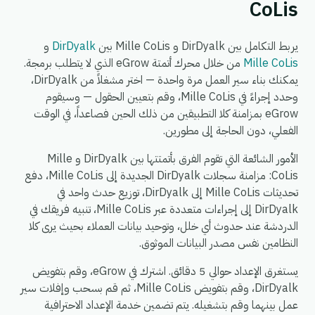
CoLis
يربط التكامل بين DirDyalk و Mille CoLis بين
DirDyalk
و
Mille CoLis
من خلال محرك أتمتة eGrow الذي لا يتطلب برمجة.
يمكنك بناء سير العمل مرة واحدة — اختر مشغلاً من DirDyalk،
وحدد إجراءً في Mille CoLis، وقم بتعيين الحقول — وسيقوم
eGrow بمزامنة كلا التطبيقين من ذلك الحين فصاعداً، في الوقت
الفعلي، دون الحاجة إلى مطورين.
الأمور الشائعة التي تقوم الفرق بأتمتتها بين DirDyalk و Mille
CoLis: مزامنة سجلات DirDyalk الجديدة إلى Mille CoLis، دفع
تحديثات Mille CoLis إلى DirDyalk، توزيع حدث واحد في
DirDyalk إلى إجراءات متعددة عبر Mille CoLis، تنبيه فريقك في
الدردشة عند حدوث أي خلل، وتوحيد بيانات العملاء بحيث يرى كلا
النظامين نفس مصدر البيانات الموثوق.
يستغرق الإعداد حوالي 5 دقائق. اشترك في eGrow، وقم بتفويض
DirDyalk، وقم بتفويض Mille CoLis، ثم قم بسحب وإفلات سير
عمل بينهما وقم بتشغيله. يتم تضمين خدمة الإعداد الاحترافية