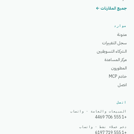
جميع المقارنات ←
موارد
مدونة
سجل التغييرات
الشركاء التسويقيين
مركز المساعدة
المطورون
خادم MCP
اتصل
اتصل
المبيعات والعامة · واتساب
+1 555 706 4469
دعم عملاء نشط · واتساب
+1 555 719 6197