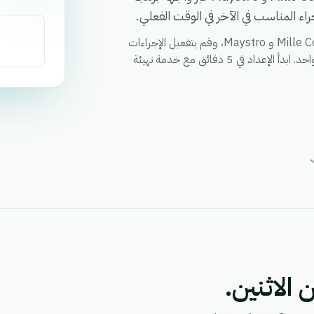
ء المناسب في الآخر في الوقت الفعلي.
قم بمزامنة العملاء والطلبات والحالات وأي حقل مخصص بين Mille CoLis و Maystro، وقم بتفعيل الإجراءات
عبر كلا التطبيقين من خلال سير عمل واحد، ووحد التقارير في مكان واحد. ابدأ الإعداد في 5 دقائق مع خدمة تهيئة
 الاثنين.