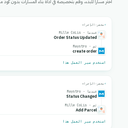
اختر مساراً للبدء، وقم بتخصيصه في أداة بناء المسارات بدون كود من eGrow، ثم قم بتفعيل
⚡
محفز
→
الإجراء
عندما · Mille CoLis
Order Status Updated
ثم · Maystro
create order
استخدم سير العمل هذا
⚡
محفز
→
الإجراء
عندما · Maystro
Status Changed
ثم · Mille CoLis
Add Parcel
استخدم سير العمل هذا