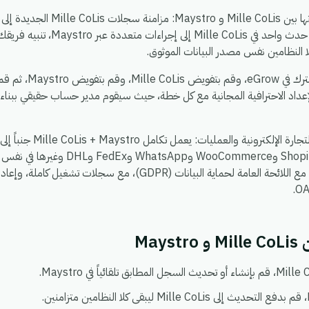
Maystro إلى Mille CoLis، توزيع حدث 
ا النظامين نفس مصدر البيانات الموثوق.
يستغرق الإعداد حوالي 
عداد الاحترافية المجانية مع كل خطة، حيث سيقوم مدير حساب حقيقي ببناء
، بحيث يمكنك ربط Shopify وoCommerce
يعمل في بيئة واحدة آمنة ومتوافقة مع اللائحة العامة لحماية البيانات (DPR
May