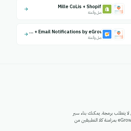
Mille CoLis + Shopify
اتصل وأتمتة
Mille CoLis + Email Notifications by eGrow
اتصل وأتمتة
محرك أتمتة eGrow الذي لا يتطلب برمجة. يمكنك بناء سير
العمل مرة واحدة — اختر مشغلاً من Mille CoLis، وحدد إجراءً في Maystro، وقم بتعيين الحقول — وسيقوم eGrow بمزامنة كلا التطبيقين من