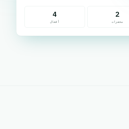
4
2
محفزات
أفعال