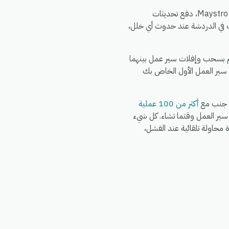
الأمور الشائعة التي تقوم الفرق بأتمتتها بين Mille CoLis و Maystro: مزامنة سجلات Mille CoLis الجديدة إلى Maystro، دفع تحديثات
واحد في Mille CoLis إلى إجراءات متعددة عبر Maystro، تنبيه فريقك في الدردشة عند حدوث أي خلل،
5 دقائق. اشترك في eGrow، وقم بتفويض Mille CoLis، وقم بتفويض Maystro، ثم قم بسحب وإفلات سير عمل بينهما
 سير العمل الأول الخاص بك
أكثر من 100 عملية
Wo وWhatsApp وFedEx وDHL وغيرها في نفس سير العمل وقتما تشاء. كل شيء
G)، مع سجلات تشغيل كاملة، وإعادة محاولة تلقائية عند الفشل،