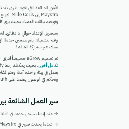
وتوحيد بيانات العملاء بحيث يرى كل
وقم بتشغيله. يتم تضمين خدمة الإ
معك عبر مشاركة الشاشة.
تم تصميم eGrow خصيصاً لفرق التجارة الإلكترونية والعمليات: يعمل تكامل Mille CoLis + Maystro جنباً إلى جنب مع
تكامل أخرى
وتحكم في الوصول يعتمد على OAuth.
سير العمل الشائعة بين Mille CoLis و stro
→ عند إنشاء سجل جديد في Mille CoLis، قم بإنشاء أو تحديث السجل المطابق تلقائياً في Maystro.
→ عندما يحدث تغيير في Maystro، قم بدفع التحديث إلى Mille CoLis ليبقى كلا النظامين متزامنين.