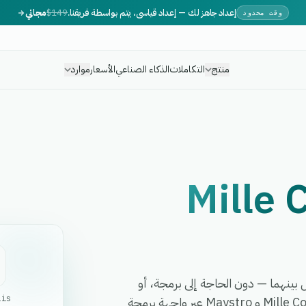
إعداد جاهز لك — إعداد قياسي، يتم بواسطة فريقنا.
$149
مجاني
وقت محدود
منتج
التكاملات
الذكاء الصناعي
الأسعار
موارد
Mille 
أتمت أي سير عمل بينهما — دون الحاجة إلى برمجة، أو
Lis
مطورين، أو برمجيات وسيطة معقدة. تربط eGrow بين Mille CoLis و Maystro عبر واجهة برمجة