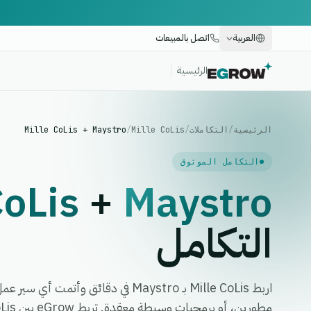
العربية
اتصل بالمبيعات
الرئيسية
الرئيسية
/
التكاملات
/
Mille CoLis
/
Mille CoLis + Maystro
التكامل الموثوق
CoLis
+
Maystro
التكامل
اربط Mille CoLis بـ Maystro في دقائق و