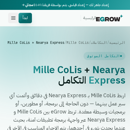
إعداد جاهز لك — إعداد قياسي، يتم بواسطة فريقنا.
$149
مجاني
الرئيسية
ابدأ
الرئيسية
/
التكاملات
/
Mille CoLis
/
Mille CoLis + Nearya Express
التكامل الموثوق
Mille CoLis
+
Nearya
Express
التكامل
اربط Mille CoLis بـ Nearya Express في دقائق وأتمت أي
سير عمل بينهما — دون الحاجة إلى برمجة، أو مطورين، أو
برمجيات وسيطة معقدة. تربط eGrow بين Mille CoLis و
Nearya Express عبر واجهة برمجة تطبيقات آمنة، بحيث
عندما يحدث شيء في أحدهما، يتم الإجراء المناسب في الآخر في