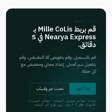
ابدأ اليوم
قم بربط Mille CoLis بـ
Nearya Express في 5
دقائق.
قم بالتسجيل، وقم بتفويض كلا التطبيقين، وقم
بتفعيل سير العمل. إعداد مجاني ومخصص مع
كل خطة.
ابدأ اليوم
تحدث عبر واتساب
إعداد مجاني لمدير الحساب · ضمان استرداد
الأموال خلال 7 أيام، دون طرح أي أسئلة