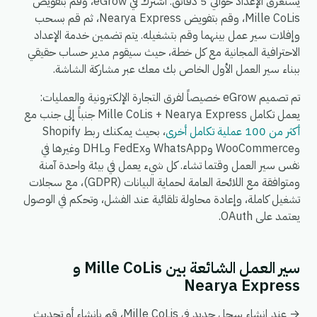
يستغرق الإعداد حوالي 5 دقائق. اشترك في eGrow، وقم بتفويض
Mille CoLis، وقم بتفويض Nearya Express، ثم قم بسحب
وإفلات سير عمل بينهما وقم بتشغيله. يتم تضمين خدمة الإعداد
الاحترافية المجانية مع كل خطة، حيث سيقوم مدير حساب حقيقي
ببناء سير العمل الأول الخاص بك معك عبر مشاركة الشاشة.
تم تصميم eGrow خصيصاً لفرق التجارة الإلكترونية والعمليات:
يعمل تكامل Mille CoLis + Nearya Express جنباً إلى جنب مع
أكثر من 100 عملية تكامل أخرى
، بحيث يمكنك ربط Shopify
وWooCommerce وWhatsApp وFedEx وDHL وغيرها في
نفس سير العمل وقتما تشاء. كل شيء يعمل في بيئة واحدة آمنة
ومتوافقة مع اللائحة العامة لحماية البيانات (GDPR)، مع سجلات
تشغيل كاملة، وإعادة محاولة تلقائية عند الفشل، وتحكم في الوصول
يعتمد على OAuth.
سير العمل الشائعة بين Mille CoLis و
Nearya Express
→ عند إنشاء سجل جديد في Mille CoLis، قم بإنشاء أو تحديث