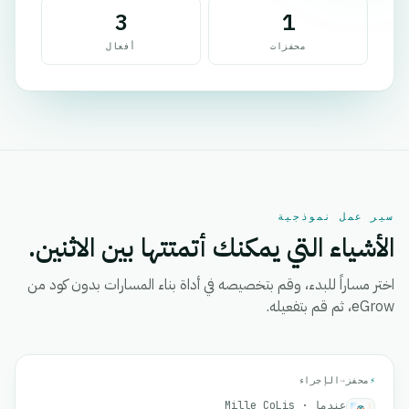
3
1
محفزات
أفعال
سير عمل نموذجية
الأشياء التي يمكنك أتمتتها بين الاثنين.
اختر مساراً للبدء، وقم بتخصيصه في أداة بناء المسارات بدون كود من
eGrow، ثم قم بتفعيله.
⚡
محفز
→
الإجراء
عندما · Mille CoLis