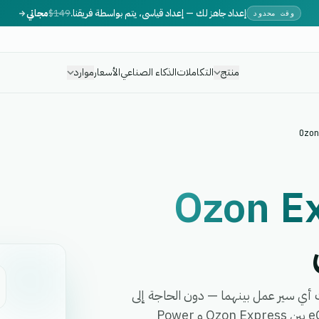
إعداد جاهز لك — إعداد قياسي، يتم بواسطة فريقنا.
$149
مجاني
وقت محدود
منتج
التكاملات
الذكاء الصناعي
الأسعار
موارد
Ozon
Ozon E
Power Deli في دقائق وأتمت أي سير عمل بينهما — دون الحاجة إلى
برمجة، أو مطورين، أو برمجيات وسيطة معقدة. تربط eGrow بين Ozon Express و Power