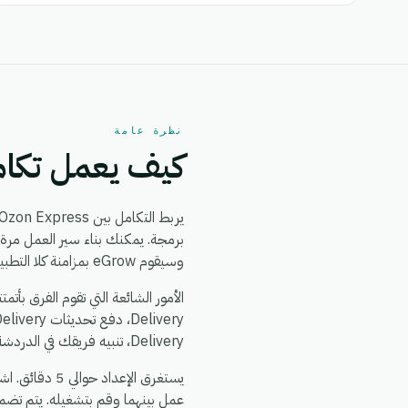
نظرة عامة
كيف يعمل تكامل ress + Power Delivery
يربط التكامل بين Ozon Express و Power Delivery بين
وسيقوم eGrow بمزامنة كلا التطبيقين من ذلك الحين فصاعداً، في الوقت الفعلي، دون الحاجة إلى مطورين.
Delivery، تنبيه فريقك في الدردشة عند حدوث أي خلل، وتوحيد بيانات العملاء بحيث يرى كلا النظامين نفس مصدر البيانات الموثوق.
عمل بينهما وقم بتشغيله. يتم تضم