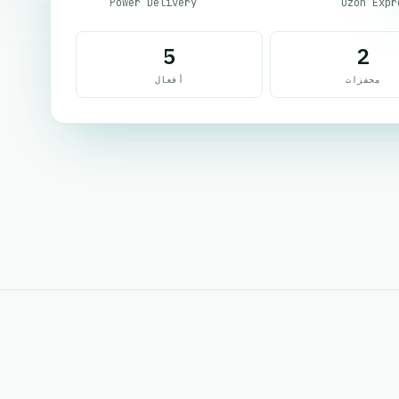
Power Delivery
Ozon Expr
5
2
محفزات
أفعال