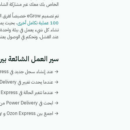
الخاص بك معك عبر مشاركة الشاش
تم تصميم eGrow خصيصاً لفرق التجارة الإلكترونية والعمليات: يعمل تكامل Ozon Express + Power Delivery جنباً إلى جنب مع
100 عملية تكامل أخرى
عند الفشل، وتحكم في الوصول يعتمد عل
سير العمل الشائعة بين Ozon Express و er Delivery
→ عند إنشاء سجل جديد في Ozon Express، قم بإنشاء أو تحديث السجل المطابق تلقائياً في Power Delivery.
→ عندما يحدث تغيير في Power Delivery، قم بدفع التحديث إلى Ozon Express ليبقى كلا النظامين متزامنين.
→ عندما تتغير الحالة في Ozon Express، قم بإخطار فريقك وبتفعيل إجراء متابعة في Power Delivery.
→ ابحث في Power Delivery من أي أتمتة على Ozon Express لإثراء البيانات فورياً دون الحاجة إلى عمليات بحث يدوية.
→ اجمع بين Ozon Express و Power Delivery في عرض عميل واحد ضمن تحليلات eGrow لتبقى التقارير موحدة.