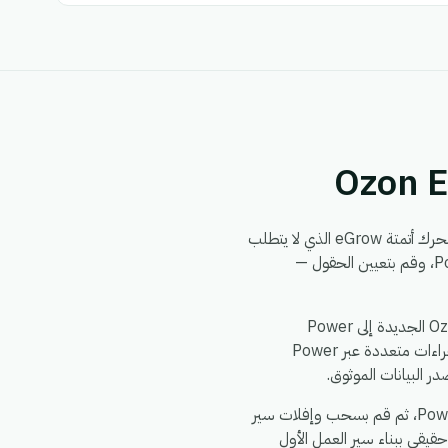
من خلال محرك أتمتة eGrow الذي لا يتطلب
برمجة. يمكنك بناء سير العمل مرة واحدة — اختر مشغلاً من Ozon Express، وحدد إجراءً في Power Delivery، وقم بتعيين الحقول —
الأمور الشائعة التي تقوم الفرق بأتمتتها بين Ozon Express و Power Delivery: مزامنة سجلات Ozon Express الجديدة إلى Power
Delivery، دفع تحديثات Power Delivery إلى Ozon Express، توزيع حدث واحد في Ozon Express إلى إجراءات متعددة عبر Power
يستغرق الإعداد حوالي 5 دقائق. اشترك في eGrow، وقم بتفويض Ozon Express، وقم بتفويض Power Delivery، ثم قم بسحب وإفلات سير
يقي ببناء سير العمل الأول