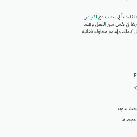
أكثر من
ك ربط Shopify وWooCommerce وWhatsApp وFedEx وDHL وغيرها في نفس سير العمل وقتما
ائحة العامة لحماية البيانات (GDPR)، مع سجلات تشغيل كاملة، وإعادة محاولة تلقائية