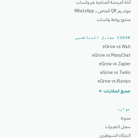
أداة الدردشة المباشرة عبر واتساب
مولد رمز QR الخاص بـ WhatsApp
منشئ روابط واتساب
EGROW مقابل المنافسين
eGrow vs Wati
eGrow vs ManyChat
eGrow vs Zapier
eGrow vs Twilio
eGrow vs Klaviyo
جميع المقارنات ←
موارد
مدونة
سجل التغييرات
الشركاء التسويقيين