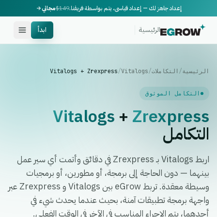
إعداد جاهز لك — إعداد قياسي، يتم بواسطة فريقنا.
$149
مجاني
الرئيسية
ابدأ
الرئيسية
/
التكاملات
/
Vitalogs
/
Vitalogs + Zrexpress
التكامل الموثوق
Vitalogs
+
Zrexpress
التكامل
اربط Vitalogs بـ Zrexpress في دقائق وأتمت أي سير عمل
بينهما — دون الحاجة إلى برمجة، أو مطورين، أو برمجيات
وسيطة معقدة. تربط eGrow بين Vitalogs و Zrexpress عبر
واجهة برمجة تطبيقات آمنة، بحيث عندما يحدث شيء في
أحدهما، يتم الإجراء المناسب في الآخر في الوقت الفعلي.