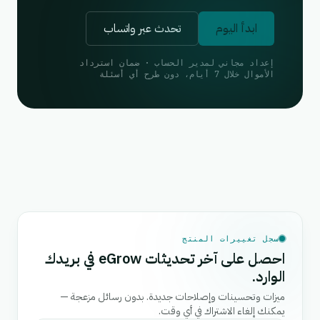
ابدأ اليوم
تحدث عبر واتساب
إعداد مجاني لمدير الحساب · ضمان استرداد
الأموال خلال 7 أيام، دون طرح أي أسئلة
سجل تغييرات المنتج
احصل على آخر تحديثات eGrow في بريدك
الوارد.
ميزات وتحسينات وإصلاحات جديدة. بدون رسائل مزعجة —
يمكنك إلغاء الاشتراك في أي وقت.