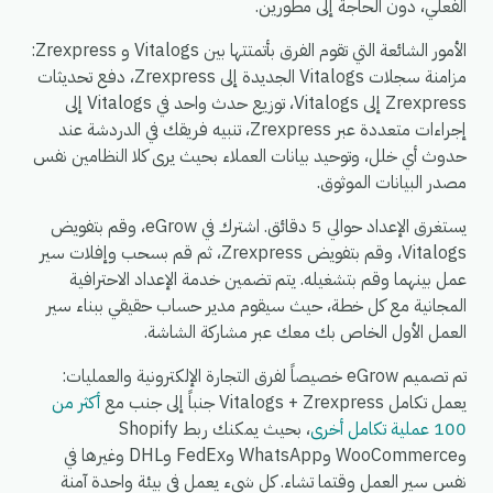
الفعلي، دون الحاجة إلى مطورين.
الأمور الشائعة التي تقوم الفرق بأتمتتها بين Vitalogs و Zrexpress:
مزامنة سجلات Vitalogs الجديدة إلى Zrexpress، دفع تحديثات
Zrexpress إلى Vitalogs، توزيع حدث واحد في Vitalogs إلى
إجراءات متعددة عبر Zrexpress، تنبيه فريقك في الدردشة عند
حدوث أي خلل، وتوحيد بيانات العملاء بحيث يرى كلا النظامين نفس
مصدر البيانات الموثوق.
يستغرق الإعداد حوالي 5 دقائق. اشترك في eGrow، وقم بتفويض
Vitalogs، وقم بتفويض Zrexpress، ثم قم بسحب وإفلات سير
عمل بينهما وقم بتشغيله. يتم تضمين خدمة الإعداد الاحترافية
المجانية مع كل خطة، حيث سيقوم مدير حساب حقيقي ببناء سير
العمل الأول الخاص بك معك عبر مشاركة الشاشة.
تم تصميم eGrow خصيصاً لفرق التجارة الإلكترونية والعمليات:
يعمل تكامل Vitalogs + Zrexpress جنباً إلى جنب مع
أكثر من
100 عملية تكامل أخرى
، بحيث يمكنك ربط Shopify
وWooCommerce وWhatsApp وFedEx وDHL وغيرها في
نفس سير العمل وقتما تشاء. كل شيء يعمل في بيئة واحدة آمنة