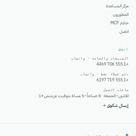
مركز المساعدة
المطورون
خادم MCP
اتصل
اتصل
المبيعات والعامة · واتساب
+1 555 706 4469
دعم عملاء نشط · واتساب
+1 555 719 6197
ساعات العمل
الاثنين–الجمعة · 8 صباحاً–5 مساءً بتوقيت غرينتش+1
إرسال شكوى
→