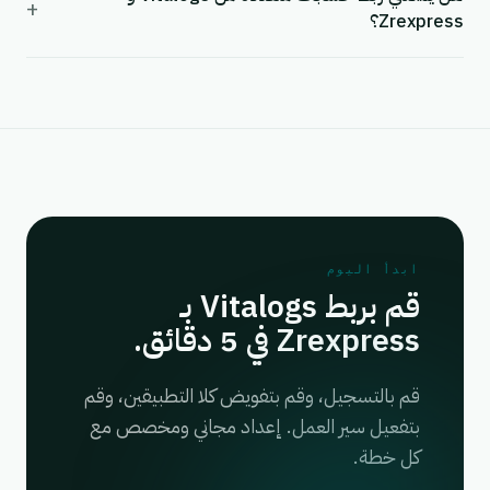
+
Zrexpress؟
ابدأ اليوم
قم بربط Vitalogs بـ
Zrexpress في 5 دقائق.
قم بالتسجيل، وقم بتفويض كلا التطبيقين، وقم
بتفعيل سير العمل. إعداد مجاني ومخصص مع
كل خطة.