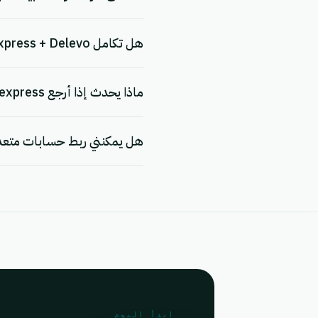
هل تكامل Zrexpress + Delevo آمن ومتوافق مع اللائحة العامة لحماية البيانات (GDPR)؟
ماذا يحدث إذا أرجع Zrexpress أو Delevo خطأً؟
هل يمكنني ربط حسابات متعددة من Zrexpress
ابدأ اليوم