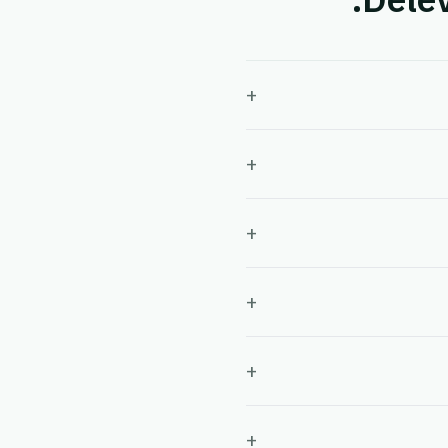
+
+
+
+
+
+