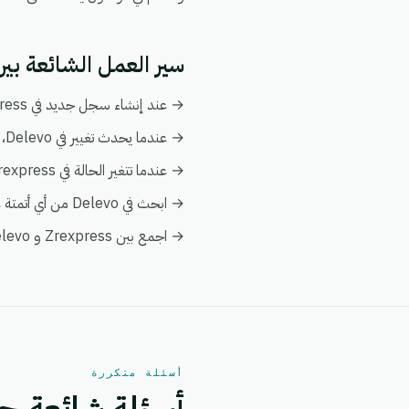
سير العمل الشائعة بين Zrexpress و levo
→ عند إنشاء سجل جديد في Zrexpress، قم بإنشاء أو تحديث السجل المطابق تلقائياً في Delevo.
→ عندما يحدث تغيير في Delevo، قم بدفع التحديث إلى Zrexpress ليبقى كلا النظامين متزامنين.
→ عندما تتغير الحالة في Zrexpress، قم بإخطار فريقك وبتفعيل إجراء متابعة في Delevo.
→ ابحث في Delevo من أي أتمتة على Zrexpress لإثراء البيانات فورياً دون الحاجة إلى عمليات بحث يدوية.
→ اجمع بين Zrexpress و Delevo في عرض عميل واحد ضمن تحليلات eGrow لتبقى التقارير موحدة.
أسئلة متكررة