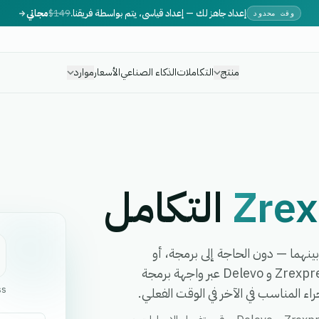
إعداد جاهز لك — إعداد قياسي، يتم بواسطة فريقنا.
$149
مجاني
وقت محدود
منتج
التكاملات
الذكاء الصناعي
الأسعار
موارد
Zrex
التكامل
 أي سير عمل بينهما — دون الحاجة إلى برمجة، أو
مطورين، أو برمجيات وسيطة معقدة. تربط eGrow بين Zrexpress و Delevo عبر واجهة برمجة
ء المناسب في الآخر في الوقت الفعلي.
ss