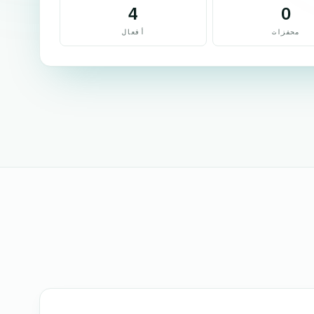
4
0
محفزات
أفعال