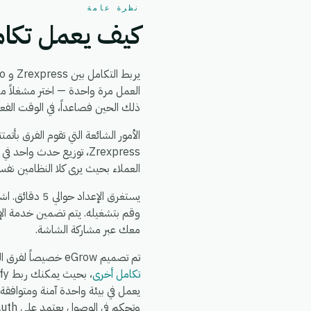
نظرة عامة
كيف يعمل تكامل ess + Delevo
يربط التكامل بين Zrexpress و Delevo بين
ذلك الحين فصاعداً، في الوقت الفع
العملاء بحيث يرى كلا النظامين نفس
وقم بتشغيله. يتم تضمين خدمة الإ
معك عبر مشاركة الشاشة.
تم تصميم eGrow خصيصاً لفرق التجارة الإلكترونية والعمليات: يعمل تكامل Zrexpress + Delevo جنباً إلى جنب مع
تكامل أخرى
وتحكم في الوصول يعتمد على OAuth.