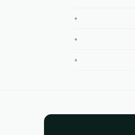
+
+
+