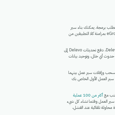
متة eGrow الذي لا يتطلب برمجة. يمكنك بناء سير
العمل مرة واحدة — اختر مشغلاً من Zrexpress، وحدد إجراءً في Delevo، وقم بتعيين الحقول — وسيقوم eGrow بمزامنة كلا التطبيقين من
الأمور الشائعة التي تقوم الفرق بأتمتتها بين Zrexpress و Delevo: مزامنة سجلات Zrexpress الجديدة إلى Delevo، دفع تحديثات Delevo إلى
 Delevo، تنبيه فريقك في الدردشة عند حدوث أي خلل، وتوحيد بيانات
ق. اشترك في eGrow، وقم بتفويض Zrexpress، وقم بتفويض Delevo، ثم قم بسحب وإفلات سير عمل بينهما
 سير العمل الأول الخاص بك
أكثر من 100 عملية
Wo وWhatsApp وFedEx وDHL وغيرها في نفس سير العمل وقتما تشاء. كل شيء
G)، مع سجلات تشغيل كاملة، وإعادة محاولة تلقائية عند الفشل،