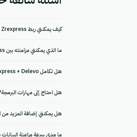
أسئلة شائعة حول التكامل
كيف يمكنني ربط Zrexpress بـ Delevo؟
ما الذي يمكنني مزامنته بين Zrexpress و Delevo؟
هل تكامل Zrexpress + Delevo مجاني؟
هل احتاج إلى مهارات البرمجة?
هل يمكنني إضافة المزيد من ا
ما مدى سرعة مزامنة البيانات بين Zrexpress و vo