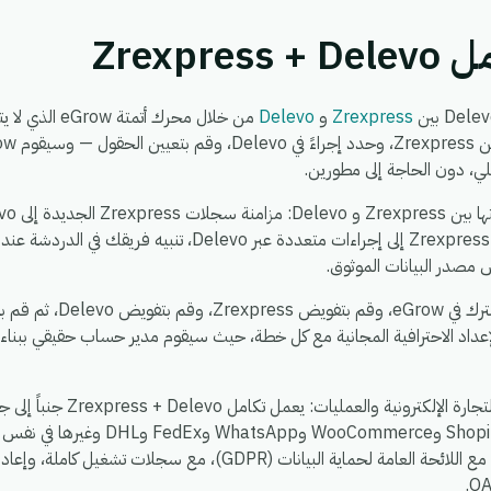
Zrexpr
Zrexpress
و
Delevo
من خلال محرك أت
لي، دون الحاجة إلى مطورين.
Zrexpress، توزيع حدث واحد في Zrexpress إلى إجراءات متعددة عبر
 مصدر البيانات الموثوق.
يستغرق الإعداد حوالي 5 دقائ
عداد الاحترافية المجانية مع كل خطة، حيث سيقوم مدير حساب حقيقي ببناء
، بحيث يمكنك ربط Shopify وoCommerce
يعمل في بيئة واحدة آمنة ومتوافقة مع اللائحة العامة لحماية البيانات (DPR