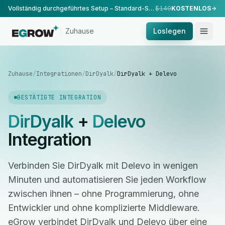
Vollständig durchgeführtes Setup – Standard-Setup, durchgeführt von unserem Team.
$149
KOSTENLOS
Zuhause
Loslegen
Zuhause
/
Integrationen
/
DirDyalk
/
DirDyalk + Delevo
BESTÄTIGTE INTEGRATION
DirDyalk
+
Delevo
Integration
Verbinden Sie DirDyalk mit Delevo in wenigen
Minuten und automatisieren Sie jeden Workflow
zwischen ihnen – ohne Programmierung, ohne
Entwickler und ohne komplizierte Middleware.
eGrow verbindet DirDyalk und Delevo über eine