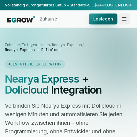
Vollständig durchgeführtes Setup – Standard-Setup, durchgeführt von unserem Team.
$149
KOSTENLOS
Zuhause
Loslegen
Zuhause
/
Integrationen
/
Nearya Express
/
Nearya Express + Dolicloud
BESTÄTIGTE INTEGRATION
Nearya Express
+
Dolicloud
Integration
Verbinden Sie Nearya Express mit Dolicloud in
wenigen Minuten und automatisieren Sie jeden
Workflow zwischen ihnen – ohne
Programmierung, ohne Entwickler und ohne