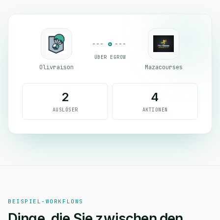
ÜBER EGROW
Olivraison
Mazacourses
2
4
AUSLÖSER
AKTIONEN
BEISPIEL-WORKFLOWS
Dinge, die Sie zwischen den