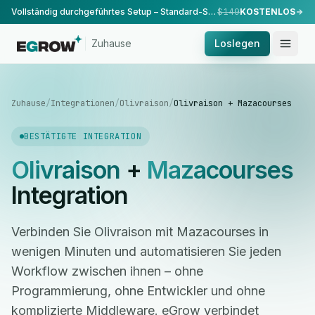
Vollständig durchgeführtes Setup – Standard-Setup, durchgeführt von unserem Team.
$149
KOSTENLOS
Zuhause
Loslegen
Zuhause
/
Integrationen
/
Olivraison
/
Olivraison + Mazacourses
BESTÄTIGTE INTEGRATION
Olivraison
+
Mazacourses
Integration
Verbinden Sie Olivraison mit Mazacourses in
wenigen Minuten und automatisieren Sie jeden
Workflow zwischen ihnen – ohne
Programmierung, ohne Entwickler und ohne
komplizierte Middleware. eGrow verbindet