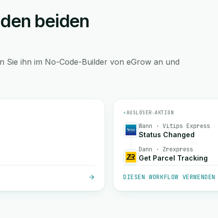
 den beiden
en Sie ihn im No-Code-Builder von eGrow an und
⚡
AUSLÖSER
→
AKTION
Wann · Vitips Express
Status Changed
Dann · Zrexpress
Get Parcel Tracking
DIESEN WORKFLOW VERWENDEN