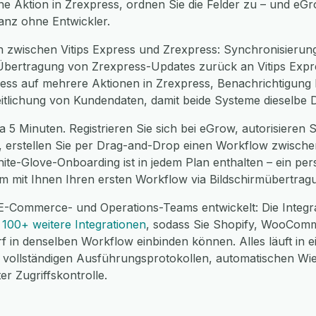
ne Aktion in Zrexpress, ordnen Sie die Felder zu – und eG
ganz ohne Entwickler.
 zwischen Vitips Express und Zrexpress: Synchronisierung
Übertragung von Zrexpress-Updates zurück an Vitips Expre
press auf mehrere Aktionen in Zrexpress, Benachrichtigung
eitlichung von Kundendaten, damit beide Systeme dieselbe 
a 5 Minuten. Registrieren Sie sich bei eGrow, autorisieren S
s, erstellen Sie per Drag-and-Drop einen Workflow zwische
hite-Glove-Onboarding ist in jedem Plan enthalten – ein pe
m mit Ihnen Ihren ersten Workflow via Bildschirmübertrag
E-Commerce- und Operations-Teams entwickelt: Die Integra
u
100+ weitere Integrationen
, sodass Sie Shopify, WooCom
f in denselben Workflow einbinden können. Alles läuft in 
ollständigen Ausführungsprotokollen, automatischen Wi
r Zugriffskontrolle.