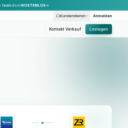
m Team.
$149
KOSTENLOS
Kundendienst
Anmelden
Kontakt Verkauf
Loslegen