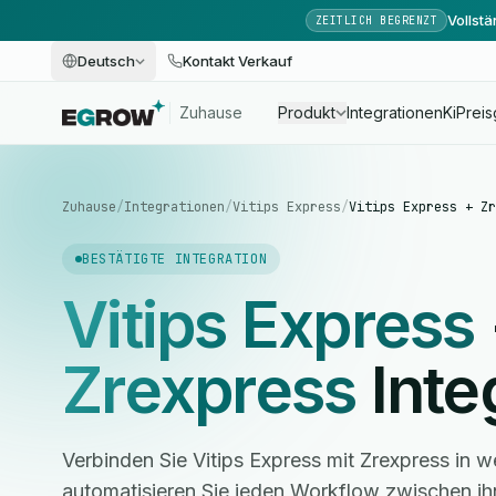
Vollst
ZEITLICH BEGRENZT
Deutsch
Kontakt Verkauf
Zuhause
Produkt
Integrationen
Ki
Preis
Zuhause
/
Integrationen
/
Vitips Express
/
Vitips Express + Zr
BESTÄTIGTE INTEGRATION
Vitips Express
Zrexpress
Inte
Verbinden Sie Vitips Express mit Zrexpress in 
automatisieren Sie jeden Workflow zwischen i