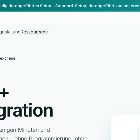
ändig durchgeführtes Setup – Standard-Setup, durchgeführt von unsere
gestaltung
Ressourcen
express
+
gration
wenigen Minuten und
hnen – ohne Programmierung, ohne