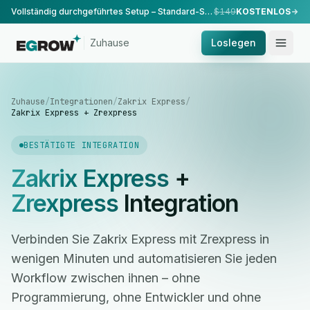
Vollständig durchgeführtes Setup – Standard-Setup, durchgeführt von unserem Team.
$149
KOSTENLOS
Zuhause
Loslegen
Zuhause
/
Integrationen
/
Zakrix Express
/
Zakrix Express + Zrexpress
BESTÄTIGTE INTEGRATION
Zakrix Express
+
Zrexpress
Integration
Verbinden Sie Zakrix Express mit Zrexpress in
wenigen Minuten und automatisieren Sie jeden
Workflow zwischen ihnen – ohne
Programmierung, ohne Entwickler und ohne