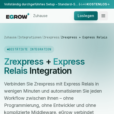
Vollständig durchgeführtes Setup – Standard-Setup, durchgeführt von unserem Team.
$149
KOSTENLOS
Zuhause
Loslegen
Zuhause
/
Integrationen
/
Zrexpress
/
Zrexpress + Express Relais
BESTÄTIGTE INTEGRATION
Zrexpress
+
Express
Relais
Integration
Verbinden Sie Zrexpress mit Express Relais in
wenigen Minuten und automatisieren Sie jeden
Workflow zwischen ihnen – ohne
Programmierung, ohne Entwickler und ohne
komplizierte Middleware. eGrow verbindet