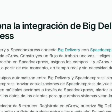
a la integración de Big Del
ess
ivery y Speedoexpress conecta
Big Delivery
con
Speedoexp
 de eGrow. Construyes un flujo de trabajo una vez —eliges 
a acción en Speedoexpress, asignas los campos— y eGrow
 a partir de ese momento, en tiempo real y sin necesidad d
ipos automatizan entre Big Delivery y Speedoexpress: sin
xpress, enviar actualizaciones de Speedoexpress de vuelta a
en múltiples acciones a través de Speedoexpress, alertar 
ar los datos de los clientes para que ambos sistemas vean l
dedor de 5 minutos. Regístrate en eGrow, autoriza Big Deli
suelta un flujo de trabajo entre ellas y actívalo. Se incluy