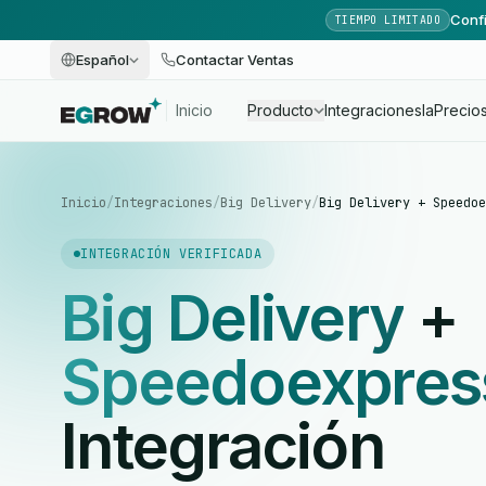
Confi
TIEMPO LIMITADO
Español
Contactar Ventas
Inicio
Producto
Integraciones
Ia
Precio
Inicio
/
Integraciones
/
Big Delivery
/
Big Delivery + Speedoe
INTEGRACIÓN VERIFICADA
Big Delivery
+
Speedoexpres
Integración