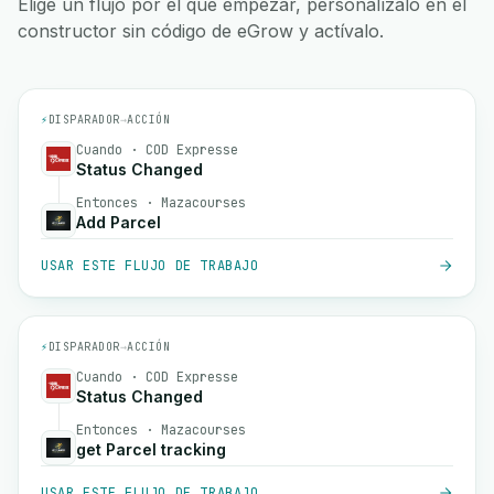
Elige un flujo por el que empezar, personalízalo en el
constructor sin código de eGrow y actívalo.
⚡
DISPARADOR
→
ACCIÓN
Cuando · COD Expresse
Status Changed
Entonces · Mazacourses
Add Parcel
USAR ESTE FLUJO DE TRABAJO
⚡
DISPARADOR
→
ACCIÓN
Cuando · COD Expresse
Status Changed
Entonces · Mazacourses
get Parcel tracking
USAR ESTE FLUJO DE TRABAJO