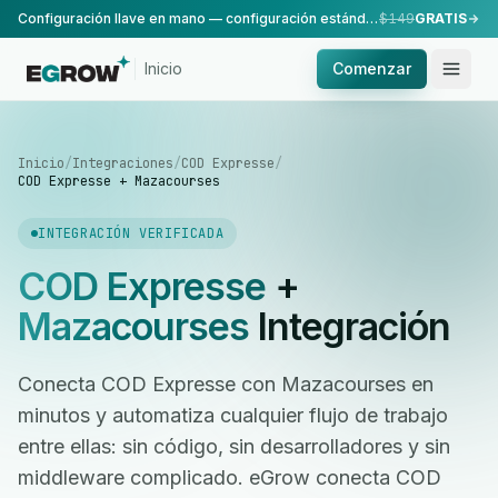
Configuración llave en mano — configuración estándar, realizada por nuestro equipo.
$149
GRATIS
Inicio
Comenzar
Inicio
/
Integraciones
/
COD Expresse
/
COD Expresse + Mazacourses
INTEGRACIÓN VERIFICADA
COD Expresse
+
Mazacourses
Integración
Conecta COD Expresse con Mazacourses en
minutos y automatiza cualquier flujo de trabajo
entre ellas: sin código, sin desarrolladores y sin
middleware complicado. eGrow conecta COD