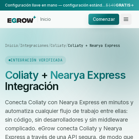
Configuración llave en mano — configuración estándar, realizada por nuestro equipo.
$149
GRATIS
Inicio
Comenzar
Inicio
/
Integraciones
/
Coliaty
/
Coliaty + Nearya Express
INTEGRACIÓN VERIFICADA
Coliaty
+
Nearya Express
Integración
Conecta Coliaty con Nearya Express en minutos y
automatiza cualquier flujo de trabajo entre ellas:
sin código, sin desarrolladores y sin middleware
complicado. eGrow conecta Coliaty y Nearya
Express a través de una API segura, de modo que