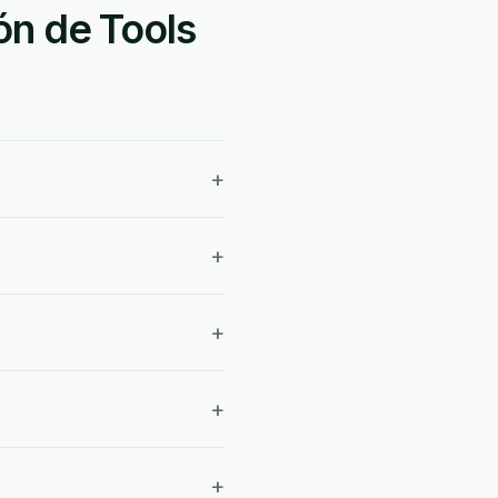
ón de Tools
+
+
+
+
+