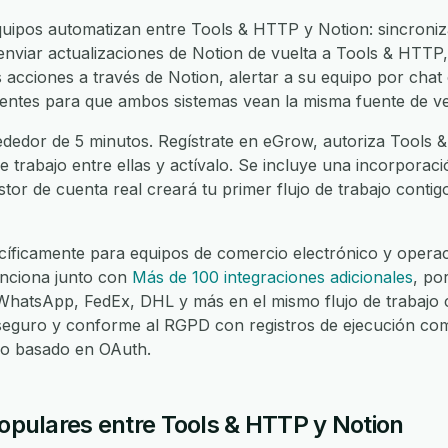
ipos automatizan entre Tools & HTTP y Notion: sincroniz
nviar actualizaciones de Notion de vuelta a Tools & HTTP, 
acciones a través de Notion, alertar a su equipo por chat 
clientes para que ambos sistemas vean la misma fuente de v
ededor de 5 minutos. Regístrate en eGrow, autoriza Tools 
de trabajo entre ellas y actívalo. Se incluye una incorporac
stor de cuenta real creará tu primer flujo de trabajo contig
íficamente para equipos de comercio electrónico y operaci
nciona junto con
Más de 100 integraciones adicionales
, po
atsApp, FedEx, DHL y más en el mismo flujo de trabajo c
seguro y conforme al RGPD con registros de ejecución com
eso basado en OAuth.
populares entre Tools & HTTP y Notion