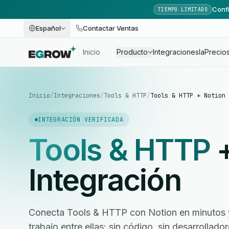
Confi
TIEMPO LIMITADO
Español
Contactar Ventas
Inicio
Producto
Integraciones
Ia
Precio
Inicio
/
Integraciones
/
Tools & HTTP
/
Tools & HTTP + Notion
INTEGRACIÓN VERIFICADA
Tools & HTTP
Integración
Conecta Tools & HTTP con Notion en minutos y 
trabajo entre ellas: sin código, sin desarrollad