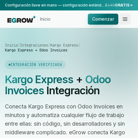
Configuración llave en mano — configuración estándar, realizada por nuestro equipo.
$149
GRATIS
Inicio
Comenzar
Inicio
/
Integraciones
/
Kargo Express
/
Kargo Express + Odoo Invoices
INTEGRACIÓN VERIFICADA
Kargo Express
+
Odoo
Invoices
Integración
Conecta Kargo Express con Odoo Invoices en
minutos y automatiza cualquier flujo de trabajo
entre ellas: sin código, sin desarrolladores y sin
middleware complicado. eGrow conecta Kargo