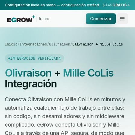
Configuración llave en mano — configuración estándar, realizada por nuestro equipo.
$149
GRATIS
Inicio
Comenzar
Inicio
/
Integraciones
/
Olivraison
/
Olivraison + Mille CoLis
INTEGRACIÓN VERIFICADA
Olivraison
+
Mille CoLis
Integración
Conecta Olivraison con Mille CoLis en minutos y
automatiza cualquier flujo de trabajo entre ellas:
sin código, sin desarrolladores y sin middleware
complicado. eGrow conecta Olivraison y Mille
CoLis a través de una API segura, de modo que