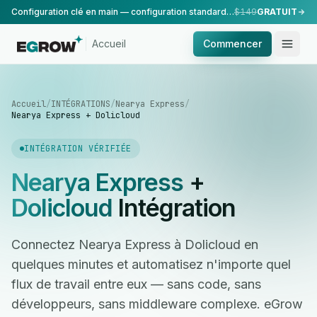
Configuration clé en main — configuration standard, réalisée par notre équipe.
$149
GRATUIT
Accueil
Commencer
Accueil
/
INTÉGRATIONS
/
Nearya Express
/
Nearya Express + Dolicloud
INTÉGRATION VÉRIFIÉE
Nearya Express
+
Dolicloud
Intégration
Connectez Nearya Express à Dolicloud en
quelques minutes et automatisez n'importe quel
flux de travail entre eux — sans code, sans
développeurs, sans middleware complexe. eGrow