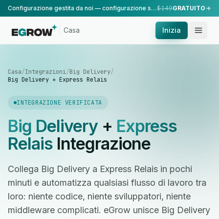
Configurazione gestita da noi — configurazione standard, eseguita dal nostro team.
$149
GRATUITO
Casa
Inizia
Casa
/
Integrazioni
/
Big Delivery
/
Big Delivery + Express Relais
INTEGRAZIONE VERIFICATA
Big Delivery
+
Express
Relais
Integrazione
Collega Big Delivery a Express Relais in pochi
minuti e automatizza qualsiasi flusso di lavoro tra
loro: niente codice, niente sviluppatori, niente
middleware complicati. eGrow unisce Big Delivery