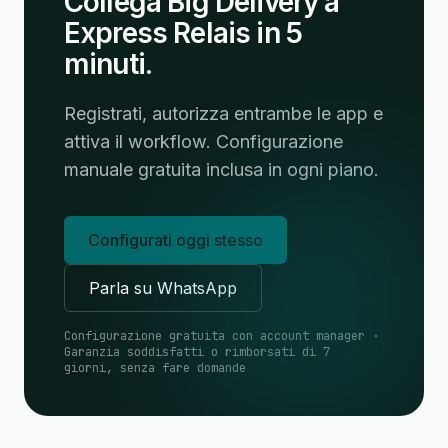
Collega Big Delivery a
Express Relais in 5
minuti.
Registrati, autorizza entrambe le app e
attiva il workflow. Configurazione
manuale gratuita inclusa in ogni piano.
Configurati oggi stesso
Parla su WhatsApp
Configurazione gratuita con account manager ·
Garanzia soddisfatti o rimborsati di 7
giorni, senza fare domande