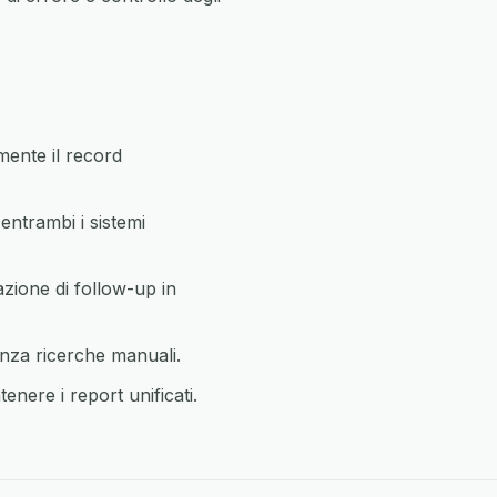
ente il record
ntrambi i sistemi
azione di follow-up in
enza ricerche manuali.
enere i report unificati.