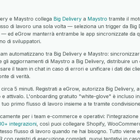
ivery e Maystro collega
Big Delivery
a
Maystro
tramite il mo
sso di lavoro una sola volta — seleziona un trigger da Big D
 — ed eGrow manterrà entrambe le app sincronizzate da qu
o di sviluppatori.
am automatizzano tra Big Delivery e Maystro: sincronizzare
e gli aggiornamenti di Maystro a Big Delivery, distribuire un 
are il team in chat in caso di errori e unificare i dati dei cl
nte di verità.
circa 5 minuti. Registrati a eGrow, autorizza Big Delivery, 
o e attivalo. L'onboarding gratuito "white-glove" è incluso 
 tuo primo flusso di lavoro insieme a te tramite condivisio
icamente per i team e-commerce e operativi: l'integrazione
00+ integrazioni
, così puoi collegare Shopify, WooCommer
tesso flusso di lavoro quando ne hai bisogno. Tutto viene 
on registri di esecuzione completi, nuovi tentativi in caso 