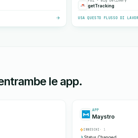
Poi · Big Delivery
getTracking
USA QUESTO FLUSSO DI LAVO
 entrambe le app.
APP
Maystro
INNESCHI
· 1
Status Changed