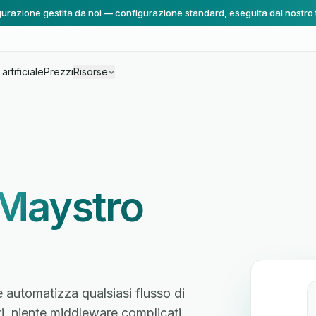
urazione gestita da noi — configurazione standard, eseguita dal nostro
artificiale
Prezzi
Risorse
Maystro
e automatizza qualsiasi flusso di
ri, niente middleware complicati.