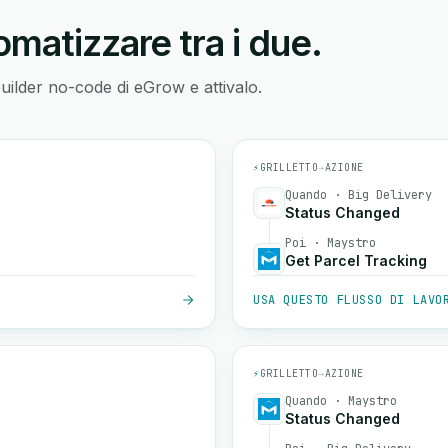
matizzare tra i due.
builder no-code di eGrow e attivalo.
⚡
GRILLETTO
→
AZIONE
Quando · Big Delivery
Status Changed
Poi · Maystro
Get Parcel Tracking
USA QUESTO FLUSSO DI LAVO
⚡
GRILLETTO
→
AZIONE
Quando · Maystro
Status Changed