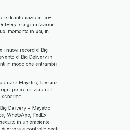
tore di automazione no-
elivery, scegli un'azione
el momento in poi, in
 i nuovi record di Big
evento di Big Delivery in
ienti in modo che entrambi i
autorizza Maystro, trascina
in ogni piano: un account
ne schermo.
 Big Delivery + Maystro
ce, WhatsApp, FedEx,
eseguito in un ambiente
di errore e controllo degli