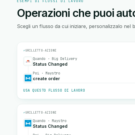
ESEMPI DI FLUSSI DI LAVORO
Operazioni che puoi auto
Scegli un flusso da cui iniziare, personalizzalo nel 
⚡
GRILLETTO
→
AZIONE
Quando · Big Delivery
Status Changed
Poi · Maystro
create order
USA QUESTO FLUSSO DI LAVORO
⚡
GRILLETTO
→
AZIONE
Quando · Maystro
Status Changed