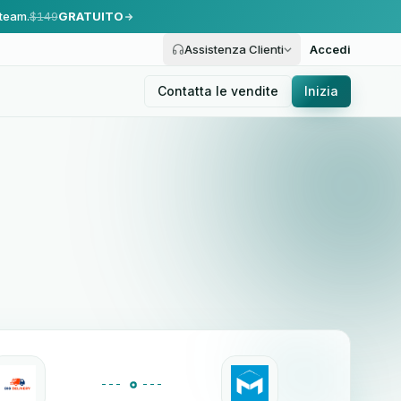
 team.
$149
GRATUITO
Assistenza Clienti
Accedi
Contatta le vendite
Inizia