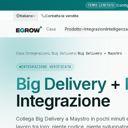
Config
TEMPO LIMITATO
Italiano
Contatta le vendite
Casa
Prodotto
Integrazioni
Intelligenza 
Casa
/
Integrazioni
/
Big Delivery
/
Big Delivery + Maystro
INTEGRAZIONE VERIFICATA
Big Delivery
+
Integrazione
Collega Big Delivery a Maystro in pochi minuti 
lavoro tra loro: niente codice, niente sviluppato