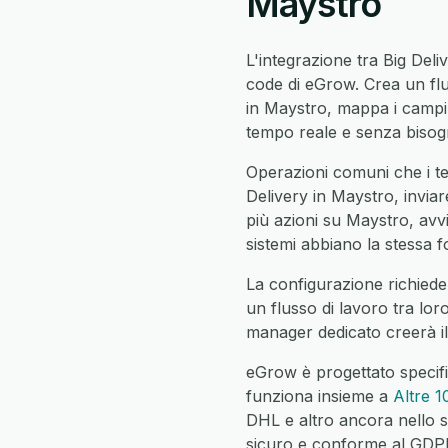
Maystro
L'integrazione tra Big Del
code di eGrow. Crea un flu
in Maystro, mappa i campi
tempo reale e senza bisogn
Operazioni comuni che i te
Delivery in Maystro, inviar
più azioni su Maystro, avvis
sistemi abbiano la stessa fo
La configurazione richiede 
un flusso di lavoro tra lor
manager dedicato creerà il
eGrow è progettato specif
funziona insieme a
Altre 1
DHL e altro ancora nello s
sicuro e conforme al GDPR c