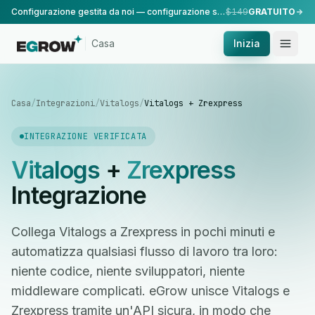
Configurazione gestita da noi — configurazione standard, eseguita dal nostro team.
$149
GRATUITO
Casa
Inizia
Casa
/
Integrazioni
/
Vitalogs
/
Vitalogs + Zrexpress
INTEGRAZIONE VERIFICATA
Vitalogs
+
Zrexpress
Integrazione
Collega Vitalogs a Zrexpress in pochi minuti e
automatizza qualsiasi flusso di lavoro tra loro:
niente codice, niente sviluppatori, niente
middleware complicati. eGrow unisce Vitalogs e
Zrexpress tramite un'API sicura, in modo che