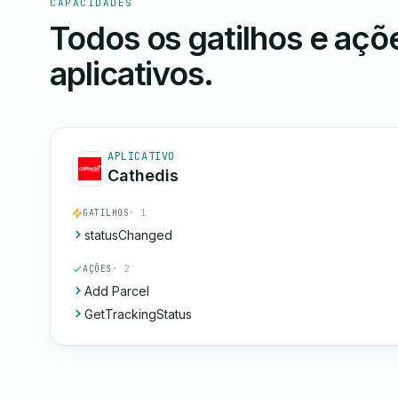
CAPACIDADES
Todos os gatilhos e aç
aplicativos.
APLICATIVO
Cathedis
GATILHOS
· 1
statusChanged
AÇÕES
· 2
Add Parcel
GetTrackingStatus