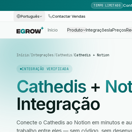
Conf
TEMPO LIMITADO
Português
Contactar Vendas
Início
Produto
Integrações
Ia
Preços
Re
Início
/
Integrações
/
Cathedis
/
Cathedis + Notion
INTEGRAÇÃO VERIFICADA
Cathedis
+
Not
Integração
Conecte o Cathedis ao Notion em minutos e au
trabalho entre eles — sem código, sem desen