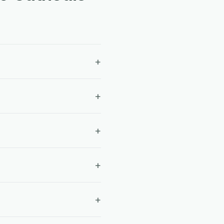
+
+
+
+
+