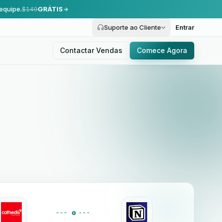
equipe.
$149
GRÁTIS
Suporte ao Cliente
Entrar
Contactar Vendas
Comece Agora