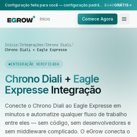
Configuração feita para você — configuração padrão, realizada pela nossa equipe.
$149
GRÁTIS
Início
Comece Agora
Início
/
Integrações
/
Chrono Diali
/
Chrono Diali + Eagle Expresse
INTEGRAÇÃO VERIFICADA
Chrono Diali
+
Eagle
Expresse
Integração
Conecte o Chrono Diali ao Eagle Expresse em
minutos e automatize qualquer fluxo de trabalho
entre eles — sem código, sem desenvolvedores e
sem middleware complicado. O eGrow conecta o