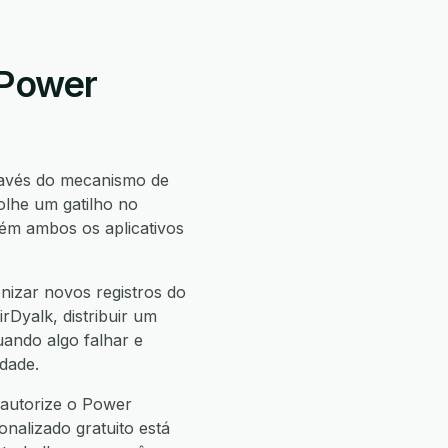
 Power
avés do mecanismo de
lhe um gatilho no
ém ambos os aplicativos
nizar novos registros do
rDyalk, distribuir um
uando algo falhar e
dade.
 autorize o Power
onalizado gratuito está