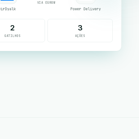
VIA EGROW
DirDyalk
Power Delivery
2
3
GATILHOS
AÇÕES