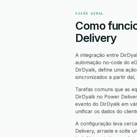
VISÃO GERAL
Como funcio
Delivery
A integração entre DirDya
automação no-code do eGr
DirDyalk, define uma açã
sincronizados a partir da
Tarefas comuns que as equ
DirDyalk no Power Delivery
evento do DirDyalk em vár
unificar os dados do clie
A configuração leva cerca
Delivery, arraste e solte 