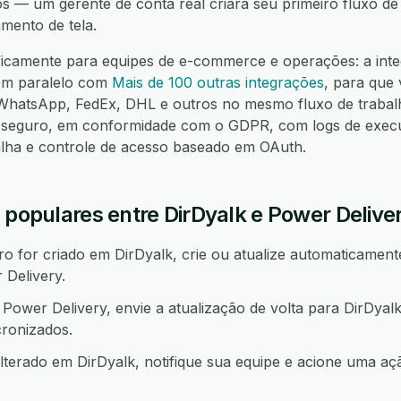
os — um gerente de conta real criará seu primeiro fluxo d
mento de tela.
ficamente para equipes de e-commerce e operações: a inte
em paralelo com
Mais de 100 outras integrações
, para que
hatsApp, FedEx, DHL e outros no mesmo fluxo de trabalh
seguro, em conformidade com o GDPR, com logs de execuç
alha e controle de acesso baseado em OAuth.
 populares entre DirDyalk e Power Delive
 for criado em DirDyalk, crie ou atualize automaticamente
Delivery.
ower Delivery, envie a atualização de volta para DirDyal
ronizados.
lterado em DirDyalk, notifique sua equipe e acione uma 