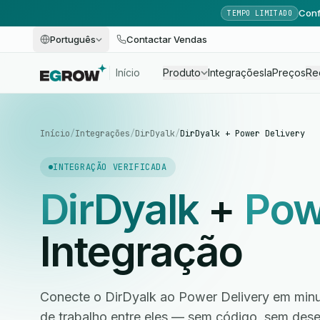
Conf
TEMPO LIMITADO
Português
Contactar Vendas
Início
Produto
Integrações
Ia
Preços
Re
Início
/
Integrações
/
DirDyalk
/
DirDyalk + Power Delivery
INTEGRAÇÃO VERIFICADA
DirDyalk
+
Pow
Integração
Conecte o DirDyalk ao Power Delivery em minu
de trabalho entre eles — sem código, sem des