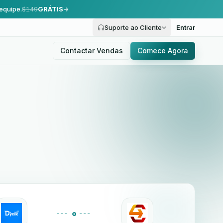
equipe.
$149
GRÁTIS
Suporte ao Cliente
Entrar
Contactar Vendas
Comece Agora