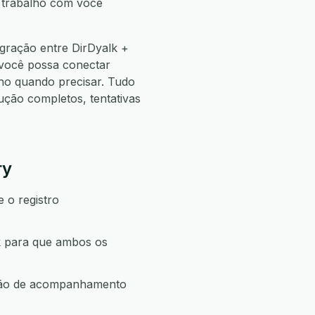
e trabalho com você
gração entre DirDyalk +
 você possa conectar
o quando precisar. Tudo
ão completos, tentativas
ry
 o registro
k para que ambos os
ação de acompanhamento