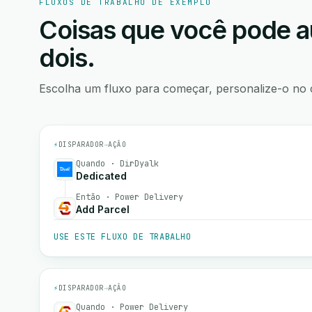
FLUXOS DE TRABALHO DE EXEMPLO
Coisas que você pode a
dois.
Escolha um fluxo para começar, personalize-o no 
⚡
DISPARADOR
→
AÇÃO
Quando · DirDyalk
Dedicated
Então · Power Delivery
Add Parcel
USE ESTE FLUXO DE TRABALHO
⚡
DISPARADOR
→
AÇÃO
Quando · Power Delivery