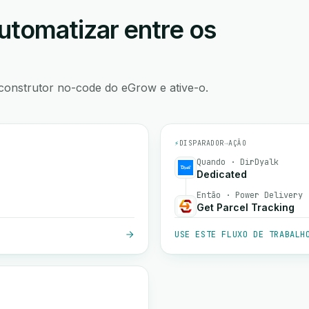
utomatizar entre os
construtor no-code do eGrow e ative-o.
⚡
DISPARADOR
→
AÇÃO
Quando · DirDyalk
Dedicated
Então · Power Delivery
Get Parcel Tracking
USE ESTE FLUXO DE TRABALH