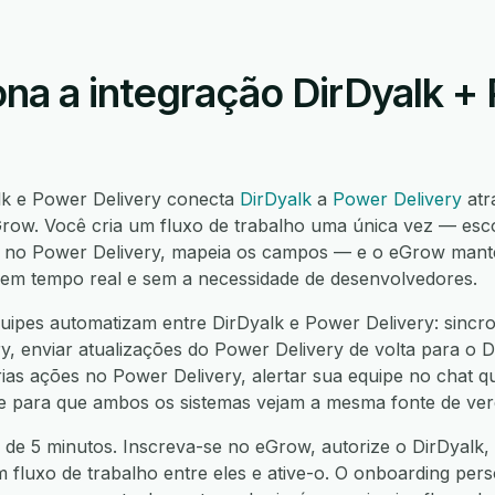
na a integração DirDyalk +
lk e Power Delivery conecta
DirDyalk
a
Power Delivery
atr
ow. Você cria um fluxo de trabalho uma única vez — esco
o no Power Delivery, mapeia os campos — e o eGrow mant
í, em tempo real e sem a necessidade de desenvolvedores.
ipes automatizam entre DirDyalk e Power Delivery: sincro
, enviar atualizações do Power Delivery de volta para o Di
ias ações no Power Delivery, alertar sua equipe no chat q
nte para que ambos os sistemas vejam a mesma fonte de ver
 de 5 minutos. Inscreva-se no eGrow, autorize o DirDyalk,
um fluxo de trabalho entre eles e ative-o. O onboarding pers