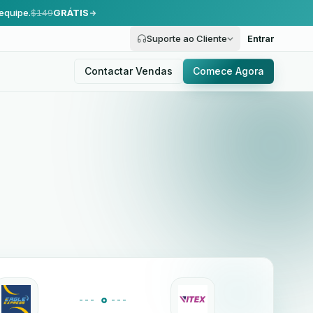
equipe.
$149
GRÁTIS
Suporte ao Cliente
Entrar
Contactar Vendas
Comece Agora