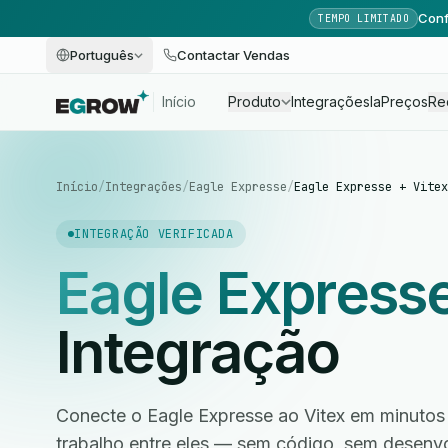
Conf
TEMPO LIMITADO
Português
Contactar Vendas
Início
Produto
Integrações
Ia
Preços
Re
Início
/
Integrações
/
Eagle Expresse
/
Eagle Expresse + Vitex
INTEGRAÇÃO VERIFICADA
Eagle Express
Integração
Conecte o Eagle Expresse ao Vitex em minutos 
trabalho entre eles — sem código, sem desen