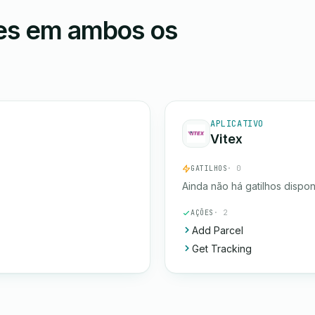
ões em ambos os
APLICATIVO
Vitex
GATILHOS
· 0
Ainda não há gatilhos dispon
AÇÕES
· 2
Add Parcel
Get Tracking