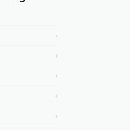
+
+
+
+
+