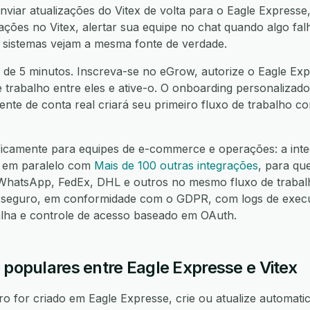
nviar atualizações do Vitex de volta para o Eagle Expresse,
ções no Vitex, alertar sua equipe no chat quando algo falh
 sistemas vejam a mesma fonte de verdade.
 de 5 minutos. Inscreva-se no eGrow, autorize o Eagle Expr
e trabalho entre eles e ative-o. O onboarding personalizado
nte de conta real criará seu primeiro fluxo de trabalho 
ficamente para equipes de e-commerce e operações: a inte
a em paralelo com
Mais de 100 outras integrações
, para qu
hatsApp, FedEx, DHL e outros no mesmo fluxo de trabalh
seguro, em conformidade com o GDPR, com logs de execuç
alha e controle de acesso baseado em OAuth.
 populares entre Eagle Expresse e Vitex
 for criado em Eagle Expresse, crie ou atualize automati