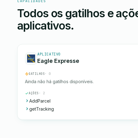
CAPACIDADES
Todos os gatilhos e aç
aplicativos.
APLICATIVO
Eagle Expresse
GATILHOS
· 0
Ainda não há gatilhos disponíveis.
AÇÕES
· 2
AddParcel
getTracking