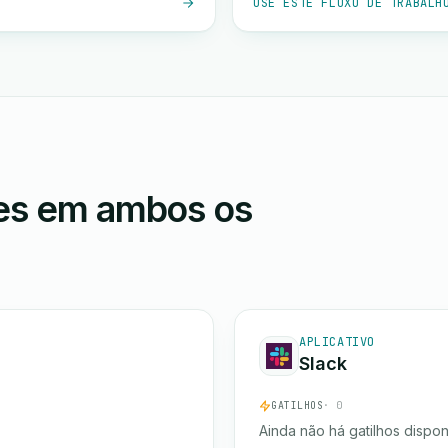
USE ESTE FLUXO DE TRABALH
ões em ambos os
APLICATIVO
Slack
GATILHOS
· 0
Ainda não há gatilhos dispon