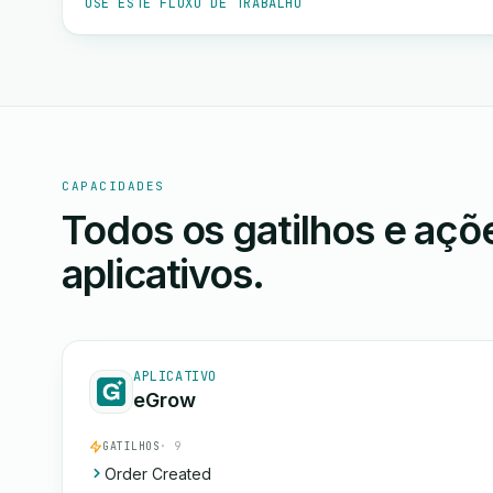
USE ESTE FLUXO DE TRABALHO
CAPACIDADES
Todos os gatilhos e aç
aplicativos.
APLICATIVO
eGrow
GATILHOS
· 9
Order Created