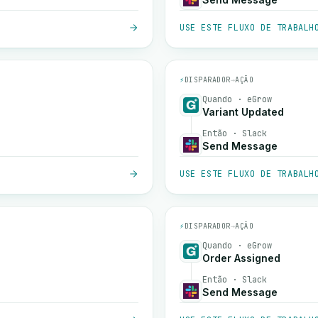
USE ESTE FLUXO DE TRABALH
⚡
DISPARADOR
→
AÇÃO
Quando · eGrow
Variant Updated
Então · Slack
Send Message
USE ESTE FLUXO DE TRABALH
⚡
DISPARADOR
→
AÇÃO
Quando · eGrow
Order Assigned
Então · Slack
Send Message