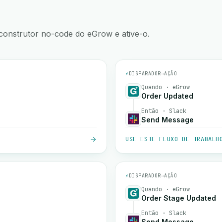
construtor no-code do eGrow e ative-o.
⚡
DISPARADOR
→
AÇÃO
Quando · eGrow
Order Updated
Então · Slack
Send Message
USE ESTE FLUXO DE TRABALH
⚡
DISPARADOR
→
AÇÃO
Quando · eGrow
Order Stage Updated
Então · Slack
Send Message