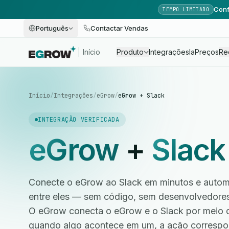
Conf
TEMPO LIMITADO
Português
Contactar Vendas
Início
Produto
Integrações
Ia
Preços
Re
Início
/
Integrações
/
eGrow
/
eGrow + Slack
INTEGRAÇÃO VERIFICADA
eGrow
+
Slack
Conecte o eGrow ao Slack em minutos e automa
entre eles — sem código, sem desenvolvedore
O eGrow conecta o eGrow e o Slack por meio 
quando algo acontece em um, a ação correspo