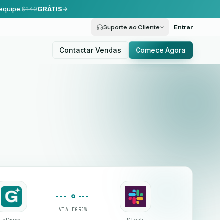
equipe.
$149
GRÁTIS
Suporte ao Cliente
Entrar
Contactar Vendas
Comece Agora
VIA EGROW
eGrow
Slack