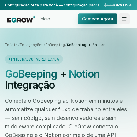
Configuração feita para você — configuração padrão, realizada pela nossa equipe.
$149
GRÁTIS
Início
Comece Agora
Início
/
Integrações
/
GoBeeping
/
GoBeeping + Notion
INTEGRAÇÃO VERIFICADA
GoBeeping
+
Notion
Integração
Conecte o GoBeeping ao Notion em minutos e
automatize qualquer fluxo de trabalho entre eles
— sem código, sem desenvolvedores e sem
middleware complicado. O eGrow conecta o
GoBeeping e o Notion por meio de uma API