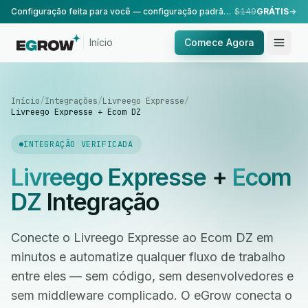
Configuração feita para você — configuração padrão, realizada pela nossa equipe.
$149
GRÁTIS
Início
Comece Agora
Início
/
Integrações
/
Livreego Expresse
/
Livreego Expresse + Ecom DZ
INTEGRAÇÃO VERIFICADA
Livreego Expresse
+
Ecom
DZ
Integração
Conecte o Livreego Expresse ao Ecom DZ em
minutos e automatize qualquer fluxo de trabalho
entre eles — sem código, sem desenvolvedores e
sem middleware complicado. O eGrow conecta o