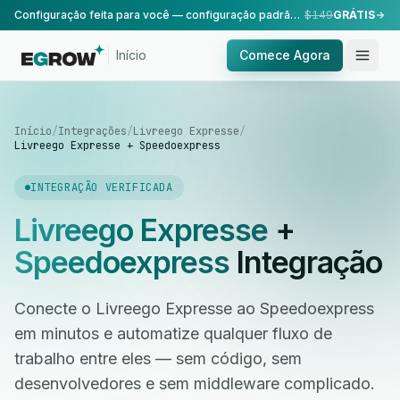
Configuração feita para você — configuração padrão, realizada pela nossa equipe.
$149
GRÁTIS
Início
Comece Agora
Início
/
Integrações
/
Livreego Expresse
/
Livreego Expresse + Speedoexpress
INTEGRAÇÃO VERIFICADA
Livreego Expresse
+
Speedoexpress
Integração
Conecte o Livreego Expresse ao Speedoexpress
em minutos e automatize qualquer fluxo de
trabalho entre eles — sem código, sem
desenvolvedores e sem middleware complicado.