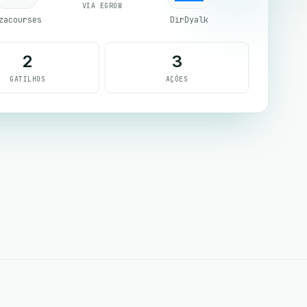
VIA EGROW
zacourses
DirDyalk
2
3
GATILHOS
AÇÕES