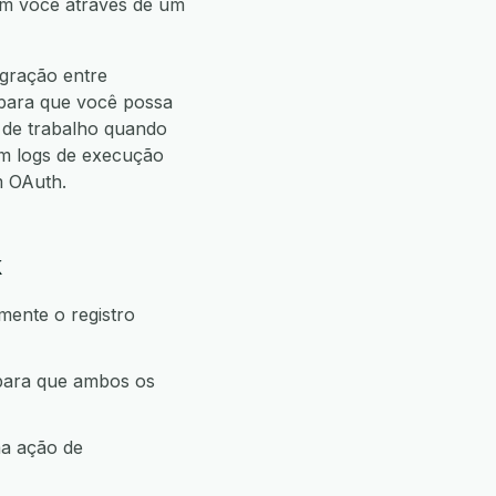
com você através de um
egração entre
 para que você possa
de trabalho quando
m logs de execução
m OAuth.
k
mente o registro
 para que ambos os
ma ação de