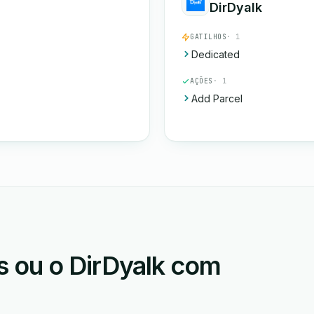
DirDyalk
GATILHOS
· 1
Dedicated
AÇÕES
· 1
Add Parcel
 ou o DirDyalk com