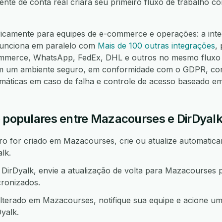
nte de conta real criará seu primeiro fluxo de trabalho 
ficamente para equipes de e-commerce e operações: a int
funciona em paralelo com
Mais de 100 outras integrações
,
mmerce, WhatsApp, FedEx, DHL e outros no mesmo fluxo 
em um ambiente seguro, em conformidade com o GDPR, co
omáticas em caso de falha e controle de acesso baseado e
o populares entre Mazacourses e DirDyal
 for criado em Mazacourses, crie ou atualize automatica
lk.
irDyalk, envie a atualização de volta para Mazacourses
ronizados.
lterado em Mazacourses, notifique sua equipe e acione u
yalk.