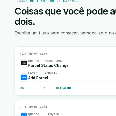
FLUXOS DE TRABALHO DE EXEMPLO
Coisas que você pode a
dois.
Escolha um fluxo para começar, personalize-o no 
⚡
DISPARADOR
→
AÇÃO
Quando · Mazacourses
Parcel Status Change
Então · DirDyalk
Add Parcel
USE ESTE FLUXO DE TRABALHO
⚡
DISPARADOR
→
AÇÃO
Quando · DirDyalk