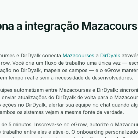
na a integração Mazacours
ourses e DirDyalk conecta
Mazacourses
a
DirDyalk
atravé
ow. Você cria um fluxo de trabalho uma única vez — esco
ação no DirDyalk, mapeia os campos — e o eGrow mantém
í, em tempo real e sem a necessidade de desenvolvedores.
ipes automatizam entre Mazacourses e DirDyalk: sincroni
enviar atualizações do DirDyalk de volta para o Mazacours
ações no DirDyalk, alertar sua equipe no chat quando algo
 ambos os sistemas vejam a mesma fonte de verdade.
 de 5 minutos. Inscreva-se no eGrow, autorize o Mazacours
e trabalho entre eles e ative-o. O onboarding personalizado