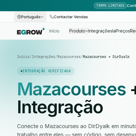
Conf
TEMPO LIMITADO
Português
Contactar Vendas
Início
Produto
Integrações
Ia
Preços
Re
Início
/
Integrações
/
Mazacourses
/
Mazacourses + DirDyalk
INTEGRAÇÃO VERIFICADA
Mazacourses
Integração
Conecte o Mazacourses ao DirDyalk em minutos
trabalho entre eles — sem código, sem desen