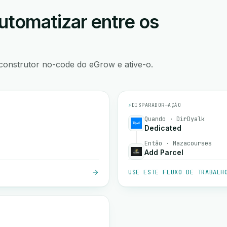
utomatizar entre os
construtor no-code do eGrow e ative-o.
⚡
DISPARADOR
→
AÇÃO
Quando · DirDyalk
Dedicated
Então · Mazacourses
Add Parcel
USE ESTE FLUXO DE TRABALH