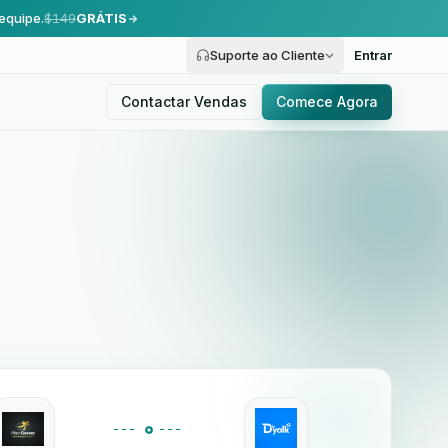
equipe.
$149
GRÁTIS
Suporte ao Cliente
Entrar
Contactar Vendas
Comece Agora