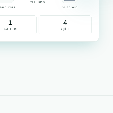
VIA EGROW
zacourses
Dolicloud
1
4
GATILHOS
AÇÕES