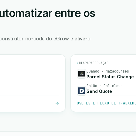
utomatizar entre os
construtor no-code do eGrow e ative-o.
⚡
DISPARADOR
→
AÇÃO
Quando · Mazacourses
Parcel Status Change
Então · Dolicloud
Send Quote
USE ESTE FLUXO DE TRABALH