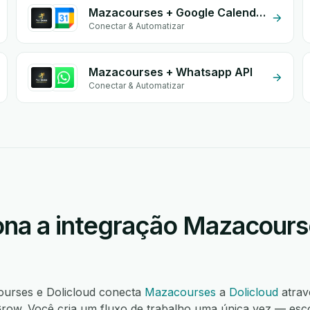
Mazacourses + Google Calendar
Conectar & Automatizar
Mazacourses + Whatsapp API
Conectar & Automatizar
na a integração Mazacours
ourses e Dolicloud conecta
Mazacourses
a
Dolicloud
atrav
ow. Você cria um fluxo de trabalho uma única vez — esco