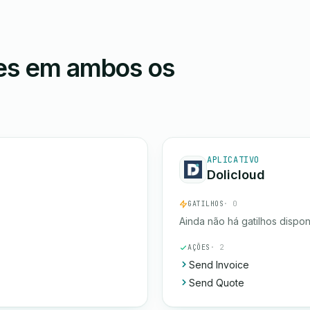
ões em ambos os
APLICATIVO
Dolicloud
GATILHOS
· 0
Ainda não há gatilhos dispon
AÇÕES
· 2
Send Invoice
Send Quote