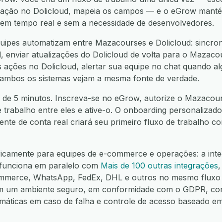
ação no Dolicloud, mapeia os campos — e o eGrow manté
í, em tempo real e sem a necessidade de desenvolvedores.
ipes automatizam entre Mazacourses e Dolicloud: sincron
 enviar atualizações do Dolicloud de volta para o Mazacou
ações no Dolicloud, alertar sua equipe no chat quando algo
 ambos os sistemas vejam a mesma fonte de verdade.
 de 5 minutos. Inscreva-se no eGrow, autorize o Mazacours
e trabalho entre eles e ative-o. O onboarding personalizado
nte de conta real criará seu primeiro fluxo de trabalho 
ficamente para equipes de e-commerce e operações: a int
 funciona em paralelo com
Mais de 100 outras integrações
mmerce, WhatsApp, FedEx, DHL e outros no mesmo fluxo 
em um ambiente seguro, em conformidade com o GDPR, co
omáticas em caso de falha e controle de acesso baseado e