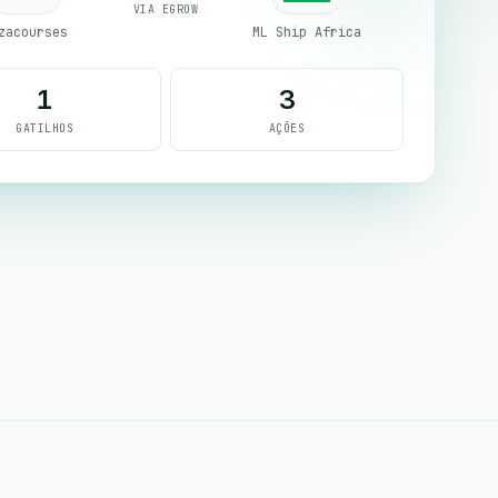
VIA EGROW
zacourses
ML Ship Africa
1
3
GATILHOS
AÇÕES