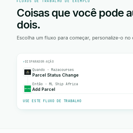
FLUXOS DE TRABALHO DE EXEMPLO
Coisas que você pode a
dois.
Escolha um fluxo para começar, personalize-o no 
⚡
DISPARADOR
→
AÇÃO
Quando · Mazacourses
Parcel Status Change
Então · ML Ship Africa
Add Parcel
USE ESTE FLUXO DE TRABALHO