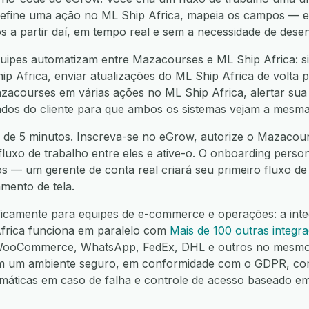
 define uma ação no ML Ship Africa, mapeia os campos —
os a partir daí, em tempo real e sem a necessidade de dese
ipes automatizam entre Mazacourses e ML Ship Africa: si
 Africa, enviar atualizações do ML Ship Africa de volta
azacourses em várias ações no ML Ship Africa, alertar su
 dados do cliente para que ambos os sistemas vejam a mesma
 de 5 minutos. Inscreva-se no eGrow, autorize o Mazacour
 fluxo de trabalho entre eles e ative-o. O onboarding person
os — um gerente de conta real criará seu primeiro fluxo d
mento de tela.
ficamente para equipes de e-commerce e operações: a int
frica funciona em paralelo com
Mais de 100 outras integr
 WooCommerce, WhatsApp, FedEx, DHL e outros no mesmo 
em um ambiente seguro, em conformidade com o GDPR, co
omáticas em caso de falha e controle de acesso baseado e