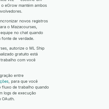
 e o eGrow mantém ambos
nvolvedores.
ncronizar novos registros
 para o Mazacourses,
a equipe no chat quando
 fonte de verdade.
ses, autorize o ML Ship
alizado gratuito está
e trabalho com você
egração entre
ações
, para que você
fluxo de trabalho quando
m logs de execução
m OAuth.