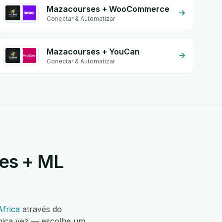
Mazacourses + WooCommerce
Conectar & Automatizar
Mazacourses + YouCan
Conectar & Automatizar
ses + ML
frica
através do
nica vez — escolhe um