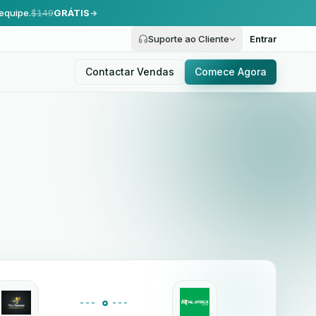
equipe.
$149
GRÁTIS
Suporte ao Cliente
Entrar
Contactar Vendas
Comece Agora