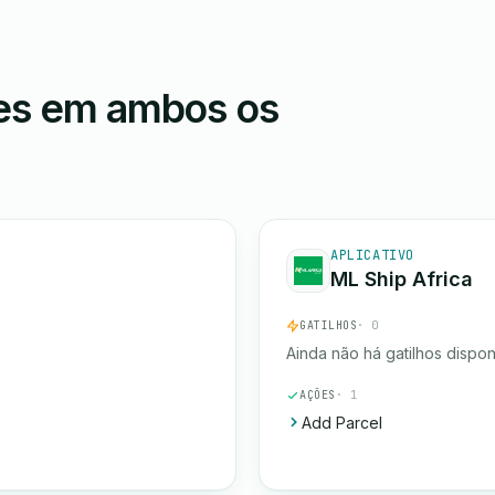
ões em ambos os
APLICATIVO
ML Ship Africa
GATILHOS
· 0
Ainda não há gatilhos dispon
AÇÕES
· 1
Add Parcel