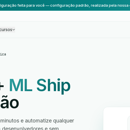
iguração feita para você — configuração padrão, realizada pela nossa 
cursos
ica
+
ML Ship
ção
minutos e automatize qualquer
em desenvolvedores e sem