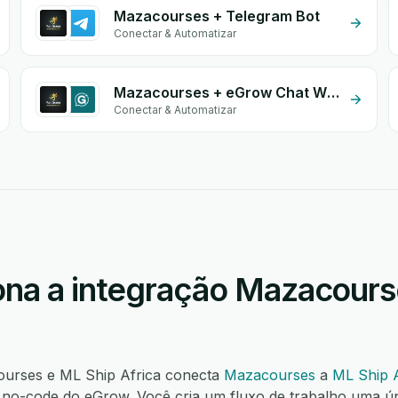
Mazacourses + Telegram Bot
Conectar & Automatizar
Mazacourses + eGrow Chat Widget
Conectar & Automatizar
na a integração Mazacour
ourses e ML Ship Africa conecta
Mazacourses
a
ML Ship A
o-code do eGrow. Você cria um fluxo de trabalho uma ú