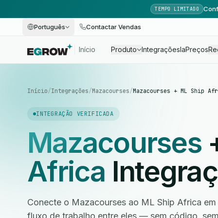
Conf
TEMPO LIMITADO
Português
Contactar Vendas
Início
Produto
Integrações
Ia
Preços
Re
Início
/
Integrações
/
Mazacourses
/
Mazacourses + ML Ship Afr
INTEGRAÇÃO VERIFICADA
Mazacourses
Africa
Integra
Conecte o Mazacourses ao ML Ship Africa em 
fluxo de trabalho entre eles — sem código, s