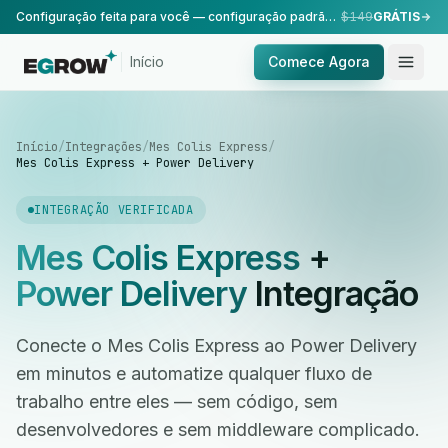
Configuração feita para você — configuração padrão, realizada pela nossa equipe.
$149
GRÁTIS
Início
Comece Agora
Início
/
Integrações
/
Mes Colis Express
/
Mes Colis Express + Power Delivery
INTEGRAÇÃO VERIFICADA
Mes Colis Express
+
Power Delivery
Integração
Conecte o Mes Colis Express ao Power Delivery
em minutos e automatize qualquer fluxo de
trabalho entre eles — sem código, sem
desenvolvedores e sem middleware complicado.