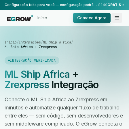
Configuração feita para você — configuração padrão, realizada pela nossa equipe.
$149
GRÁTIS
Início
Comece Agora
Início
/
Integrações
/
ML Ship Africa
/
ML Ship Africa + Zrexpress
INTEGRAÇÃO VERIFICADA
ML Ship Africa
+
Zrexpress
Integração
Conecte o ML Ship Africa ao Zrexpress em
minutos e automatize qualquer fluxo de trabalho
entre eles — sem código, sem desenvolvedores e
sem middleware complicado. O eGrow conecta o