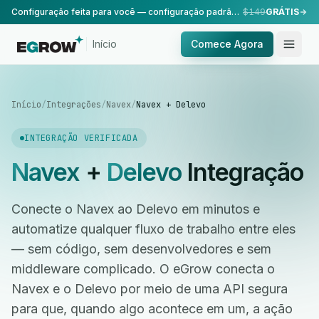
Configuração feita para você — configuração padrão, realizada pela nossa equipe.
$149
GRÁTIS
Início
Comece Agora
Início
/
Integrações
/
Navex
/
Navex + Delevo
INTEGRAÇÃO VERIFICADA
Navex
+
Delevo
Integração
Conecte o Navex ao Delevo em minutos e
automatize qualquer fluxo de trabalho entre eles
— sem código, sem desenvolvedores e sem
middleware complicado. O eGrow conecta o
Navex e o Delevo por meio de uma API segura
para que, quando algo acontece em um, a ação