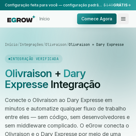
Configuração feita para você — configuração padrão, realizada pela nossa equipe.
$149
GRÁTIS
Início
Comece Agora
Início
/
Integrações
/
Olivraison
/
Olivraison + Dary Expresse
INTEGRAÇÃO VERIFICADA
Olivraison
+
Dary
Expresse
Integração
Conecte o Olivraison ao Dary Expresse em
minutos e automatize qualquer fluxo de trabalho
entre eles — sem código, sem desenvolvedores e
sem middleware complicado. O eGrow conecta o
Olivraison e o Dary Expresse por meio de uma