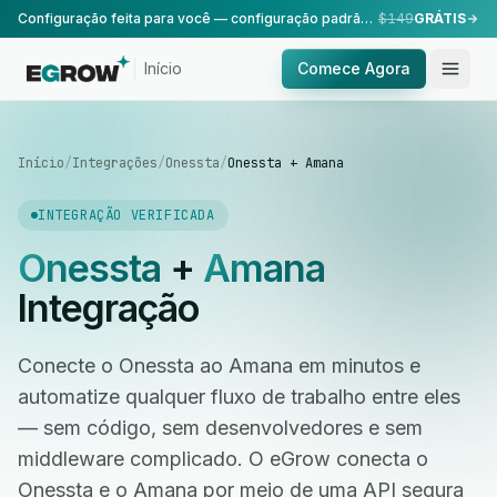
Configuração feita para você — configuração padrão, realizada pela nossa equipe.
$149
GRÁTIS
Início
Comece Agora
Início
/
Integrações
/
Onessta
/
Onessta + Amana
INTEGRAÇÃO VERIFICADA
Onessta
+
Amana
Integração
Conecte o Onessta ao Amana em minutos e
automatize qualquer fluxo de trabalho entre eles
— sem código, sem desenvolvedores e sem
middleware complicado. O eGrow conecta o
Onessta e o Amana por meio de uma API segura