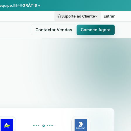
equipe.
$149
GRÁTIS
Suporte ao Cliente
Entrar
Contactar Vendas
Comece Agora