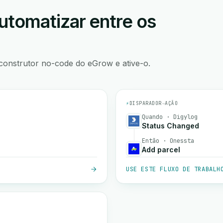
utomatizar entre os
construtor no-code do eGrow e ative-o.
⚡
DISPARADOR
→
AÇÃO
Quando · Digylog
Status Changed
Então · Onessta
Add parcel
USE ESTE FLUXO DE TRABALH