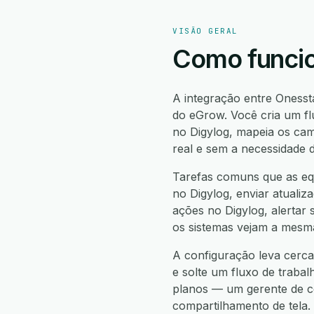
VISÃO GERAL
Como funcio
A integração entre Onesst
do eGrow. Você cria um fl
no Digylog, mapeia os ca
real e sem a necessidade 
Tarefas comuns que as equ
no Digylog, enviar atualiz
ações no Digylog, alertar 
os sistemas vejam a mesma
A configuração leva cerca
e solte um fluxo de trabal
planos — um gerente de co
compartilhamento de tela.