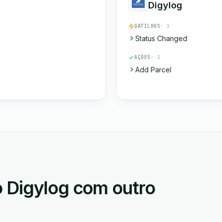
Digylog
GATILHOS
· 1
Status Changed
AÇÕES
· 1
Add Parcel
 Digylog com outro