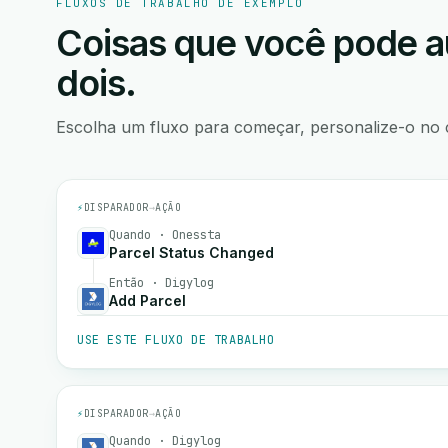
FLUXOS DE TRABALHO DE EXEMPLO
Coisas que você pode a
dois.
Escolha um fluxo para começar, personalize-o no 
⚡
DISPARADOR
→
AÇÃO
Quando · Onessta
Parcel Status Changed
Então · Digylog
Add Parcel
USE ESTE FLUXO DE TRABALHO
⚡
DISPARADOR
→
AÇÃO
Quando · Digylog