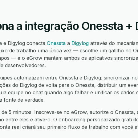
na a integração Onessta + 
a e Digylog conecta
Onessta
a
Digylog
através do mecanis
uxo de trabalho uma única vez — escolhe um gatilho no O
mpos — e o eGrow mantém ambos os aplicativos sincronizad
de desenvolvedores.
ipes automatizam entre Onessta e Digylog: sincronizar no
ações do Digylog de volta para o Onessta, distribuir um ev
sua equipe no chat quando algo falhar e unificar os dados
 fonte de verdade.
 de 5 minutos. Inscreva-se no eGrow, autorize o Onessta, a
ho entre eles e ative-o. O onboarding personalizado gratuit
nta real criará seu primeiro fluxo de trabalho com você 