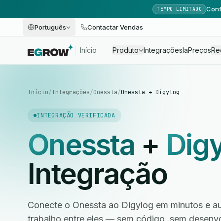
Conf
TEMPO LIMITADO
Português
Contactar Vendas
Início
Produto
Integrações
Ia
Preços
Re
Início
/
Integrações
/
Onessta
/
Onessta + Digylog
INTEGRAÇÃO VERIFICADA
Onessta
+
Dig
Integração
Conecte o Onessta ao Digylog em minutos e au
trabalho entre eles — sem código, sem desen