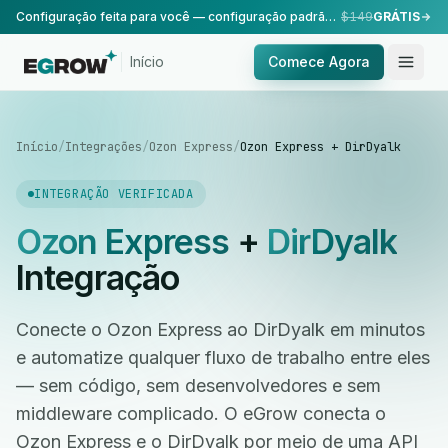
Configuração feita para você — configuração padrão, realizada pela nossa equipe.
$149
GRÁTIS
Início
Comece Agora
Início
/
Integrações
/
Ozon Express
/
Ozon Express + DirDyalk
INTEGRAÇÃO VERIFICADA
Ozon Express
+
DirDyalk
Integração
Conecte o Ozon Express ao DirDyalk em minutos
e automatize qualquer fluxo de trabalho entre eles
— sem código, sem desenvolvedores e sem
middleware complicado. O eGrow conecta o
Ozon Express e o DirDyalk por meio de uma API