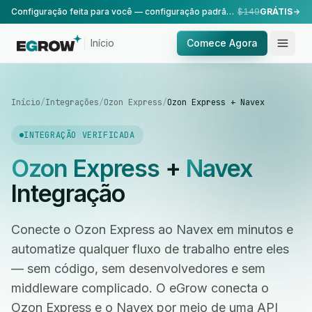
Configuração feita para você — configuração padrão, realizada pela nossa equipe.
$149
GRÁTIS
Início
Comece Agora
Início
/
Integrações
/
Ozon Express
/
Ozon Express + Navex
INTEGRAÇÃO VERIFICADA
Ozon Express
+
Navex
Integração
Conecte o Ozon Express ao Navex em minutos e
automatize qualquer fluxo de trabalho entre eles
— sem código, sem desenvolvedores e sem
middleware complicado. O eGrow conecta o
Ozon Express e o Navex por meio de uma API