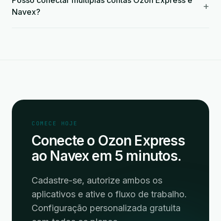
Posso conectar múltiplas contas Ozon Express e
+
Navex?
COMECE HOJE
Conecte o Ozon Express
ao Navex em 5 minutos.
Cadastre-se, autorize ambos os
aplicativos e ative o fluxo de trabalho.
Configuração personalizada gratuita