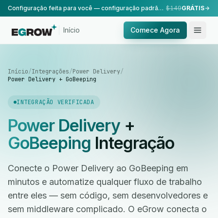
Configuração feita para você — configuração padrão, realizada pela nossa equipe.
$149
GRÁTIS
Início
Comece Agora
Início
/
Integrações
/
Power Delivery
/
Power Delivery + GoBeeping
INTEGRAÇÃO VERIFICADA
Power Delivery
+
GoBeeping
Integração
Conecte o Power Delivery ao GoBeeping em
minutos e automatize qualquer fluxo de trabalho
entre eles — sem código, sem desenvolvedores e
sem middleware complicado. O eGrow conecta o