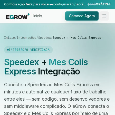
Configuração feita para você — configuração padrão, realizada pela nossa equipe.
$149
GRÁTIS
Início
Comece Agora
Início
/
Integrações
/
Speedex
/
Speedex + Mes Colis Express
INTEGRAÇÃO VERIFICADA
Speedex
+
Mes Colis
Express
Integração
Conecte o Speedex ao Mes Colis Express em
minutos e automatize qualquer fluxo de trabalho
entre eles — sem código, sem desenvolvedores e
sem middleware complicado. O eGrow conecta o
Speedex e o Mes Colis Express por meio de uma