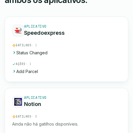
ambos os aplicativos.
APLICATIVO
Speedoexpress
GATILHOS
· 1
Status Changed
AÇÕES
· 1
Add Parcel
APLICATIVO
Notion
GATILHOS
· 0
Ainda não há gatilhos disponíveis.