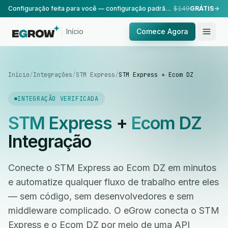
Configuração feita para você — configuração padrão, realizada pela nossa equipe.
$149
GRÁTIS
Início
Comece Agora
Início
/
Integrações
/
STM Express
/
STM Express + Ecom DZ
INTEGRAÇÃO VERIFICADA
STM Express
+
Ecom DZ
Integração
Conecte o STM Express ao Ecom DZ em minutos
e automatize qualquer fluxo de trabalho entre eles
— sem código, sem desenvolvedores e sem
middleware complicado. O eGrow conecta o STM
Express e o Ecom DZ por meio de uma API