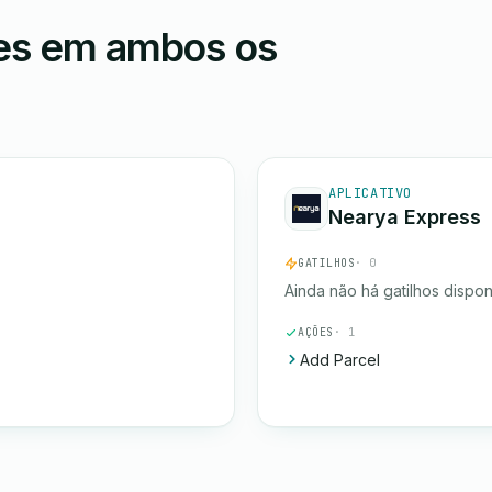
ões em ambos os
APLICATIVO
Nearya Express
GATILHOS
· 0
Ainda não há gatilhos dispon
AÇÕES
· 1
Add Parcel