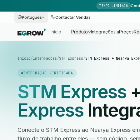
Conf
TEMPO LIMITADO
Português
Contactar Vendas
Início
Produto
Integrações
Ia
Preços
Re
Início
/
Integrações
/
STM Express
/
STM Express + Nearya Expr
INTEGRAÇÃO VERIFICADA
STM Express
Express
Integr
Conecte o STM Express ao Nearya Express em 
fluxo de trabalho entre eles — sem código, s