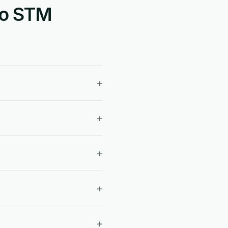
ão STM
+
+
+
+
+