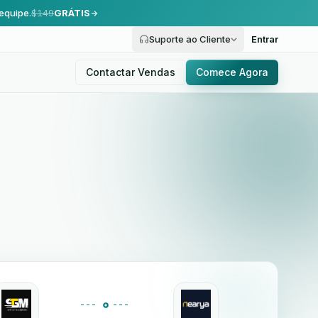
equipe.
$149
GRÁTIS
Suporte ao Cliente
Entrar
Contactar Vendas
Comece Agora