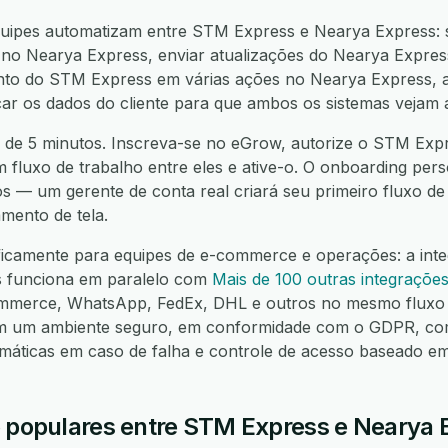
uipes automatizam entre STM Express e Nearya Express: 
 no Nearya Express, enviar atualizações do Nearya Expres
ento do STM Express em várias ações no Nearya Express, a
icar os dados do cliente para que ambos os sistemas vejam
 de 5 minutos. Inscreva-se no eGrow, autorize o STM Expr
m fluxo de trabalho entre eles e ative-o. O onboarding pers
os — um gerente de conta real criará seu primeiro fluxo d
mento de tela.
ificamente para equipes de e-commerce e operações: a in
s funciona em paralelo com
Mais de 100 outras integraçõe
mmerce, WhatsApp, FedEx, DHL e outros no mesmo fluxo 
em um ambiente seguro, em conformidade com o GDPR, co
omáticas em caso de falha e controle de acesso baseado e
o populares entre STM Express e Nearya 