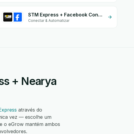
STM Express + Facebook Conversion API (CAPI)
Conectar & Automatizar
ss + Nearya
Express
através do
nica vez — escolhe um
— e o eGrow mantém ambos
nvolvedores.