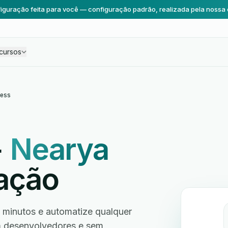
iguração feita para você — configuração padrão, realizada pela nossa 
cursos
ess
+
Nearya
ação
minutos e automatize qualquer
em desenvolvedores e sem