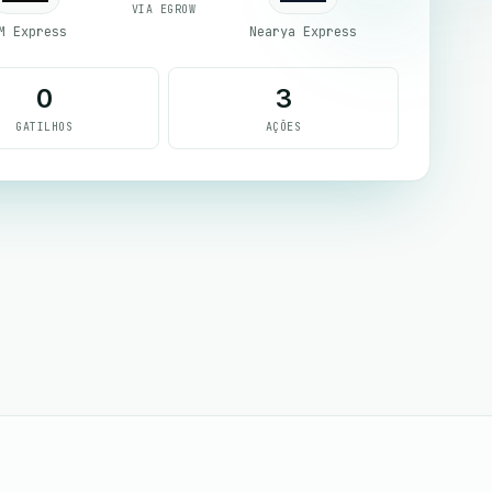
VIA EGROW
M Express
Nearya Express
0
3
GATILHOS
AÇÕES