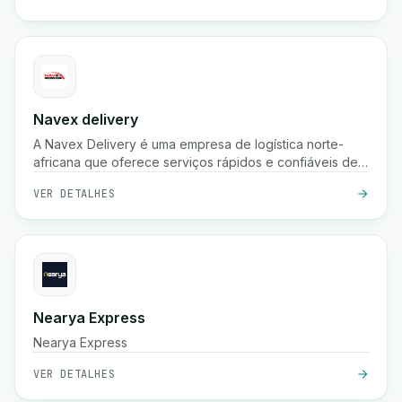
Navex delivery
A Navex Delivery é uma empresa de logística norte-
africana que oferece serviços rápidos e confiáveis de
entrega de encomendas, incluindo recolha, envio
VER DETALHES
nacional e rastreamento em tempo real para e-
commerce e empresas.
Nearya Express
Nearya Express
VER DETALHES