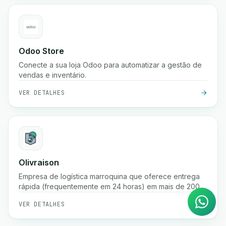
Odoo Store
Conecte a sua loja Odoo para automatizar a gestão de
vendas e inventário.
VER DETALHES
Agente de IA
Olivraison
Respostas instantâneas no
Empresa de logística marroquina que oferece entrega
WhatsApp
rápida (frequentemente em 24 horas) em mais de 200
cidades, fulfillment de e-commerce, rastreamento de
VER DETALHES
encomendas em tempo real, gestão de pagamento na
entrega e serviços de armazenamento.