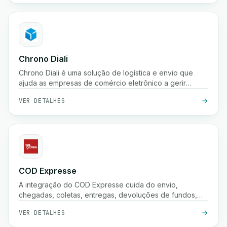
armazenamento.
Chrono Diali
Chrono Diali é uma solução de logística e envio que
ajuda as empresas de comércio eletrônico a gerir
entregas de encomendas, rastrear envios em tempo
VER DETALHES
real e otimizar seus processos de atendimento com
facilidade.
COD Expresse
A integração do COD Expresse cuida do envio,
chegadas, coletas, entregas, devoluções de fundos,
confirmações e armazenamento.
VER DETALHES