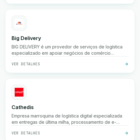
Big Delivery
BIG DELIVERY é um provedor de serviços de logística
especializado em apoiar negócios de comércio
eletrônico no Marrocos.
VER DETALHES
Cathedis
Empresa marroquina de logística digital especializada
em entregas de última milha, processamento de e-
commerce, gestão de pagamentos na entrega,
VER DETALHES
rastreamento em tempo real e soluções de