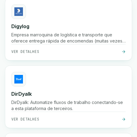
Digylog
Empresa marroquina de logística e transporte que
oferece entrega rápida de encomendas (muitas vezes
em 24 horas), armazenamento, embalagem,
VER DETALHES
confirmação de pedidos e ampla cobertura em
centenas de cidades em Marrocos.
DirDyalk
DirDyalk: Automatize fluxos de trabalho conectando-se
a esta plataforma de terceiros.
VER DETALHES