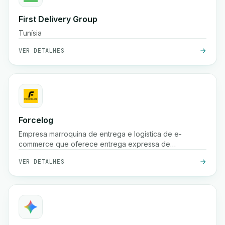
First Delivery Group
Tunísia
VER DETALHES
Forcelog
Empresa marroquina de entrega e logística de e-
commerce que oferece entrega expressa de
encomendas (frequentemente 24 horas nas grandes
VER DETALHES
cidades, 48 horas nas cidades menores), recolha
gratuita, armazenamento, embalagem e serviços de
rastreamento em todo o país.