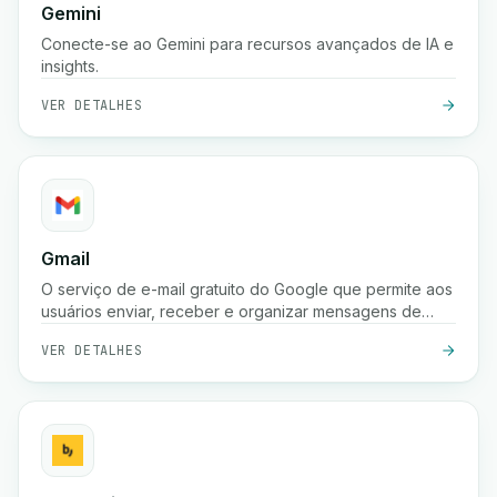
Gemini
Conecte-se ao Gemini para recursos avançados de IA e
insights.
VER DETALHES
Gmail
O serviço de e-mail gratuito do Google que permite aos
usuários enviar, receber e organizar mensagens de
forma segura com proteção poderosa contra spam,
VER DETALHES
pesquisa e integração com as ferramentas do Google
Workspace