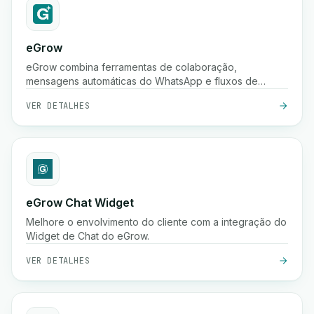
eGrow
eGrow combina ferramentas de colaboração,
mensagens automáticas do WhatsApp e fluxos de
trabalho poderosos em uma única plataforma integrada,
VER DETALHES
ajudando empresas de comércio eletrônico a crescer,
envolver clientes e gerir operações de forma contínua.
eGrow Chat Widget
Melhore o envolvimento do cliente com a integração do
Widget de Chat do eGrow.
VER DETALHES