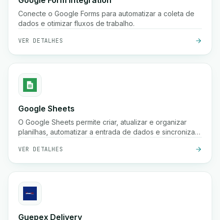
Google Form Integration
Conecte o Google Forms para automatizar a coleta de
dados e otimizar fluxos de trabalho.
VER DETALHES
Google Sheets
O Google Sheets permite criar, atualizar e organizar
planilhas, automatizar a entrada de dados e sincronizar
informações em seus fluxos de trabalho para melhor
VER DETALHES
colaboração e insights.
Guepex Delivery