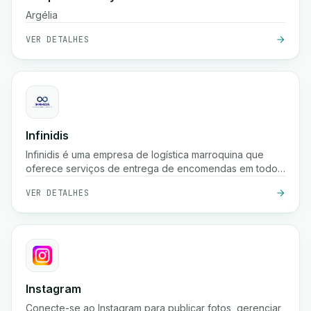
Argélia
VER DETALHES
Infinidis
Infinidis é uma empresa de logística marroquina que
oferece serviços de entrega de encomendas em todo
o país, recolha, armazenamento e cobrança na entrega,
VER DETALHES
com opções de envio rápido como entrega em 24
horas e rastreamento em tempo real.
Instagram
Conecte-se ao Instagram para publicar fotos, gerenciar