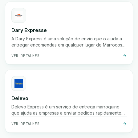
Dary Expresse
A Dary Express é uma solução de envio que o ajuda a
entregar encomendas em qualquer lugar de Marrocos.
Também oferece uma plataforma avançada para gerir
VER DETALHES
facilmente a sua loja e proporciona muitos benefícios
adicionais.
Delevo
Delevo Express é um serviço de entrega marroquino
que ajuda as empresas a enviar pedidos rapidamente
entre cidades. Foca-se em pagamento à cobrança,
VER DETALHES
expedição rápida e logística fiável de última milha para
garantir que as encomendas chegam aos clientes a
tempo.