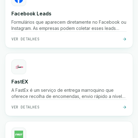
Facebook Leads
Formulários que aparecem diretamente no Facebook ou
Instagram. As empresas podem coletar esses leads
instantaneamente.
VER DETALHES
FastEX
A FastEx é um serviço de entrega marroquino que
oferece recolha de encomendas, envio rápido a nível
nacional, pagamento na entrega e rastreio em tempo
VER DETALHES
real para empresas e lojas online.